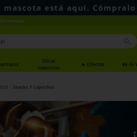
u mascota está aquí. Cómpralo
(Solo WhatsApp)
 buscados
Otras
Farmacia
🔥 Ofertas
📸 IG
mascotas
ROS
Snacks Y Caprichos