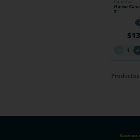
canamor
Hueso Cana
3"
$
1
－
Productos
Acerca 