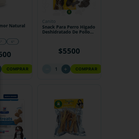
canito
mor Natural
Snack Para Perro Higado
Deshidratado De Pollo
Canito
5"
6"
$
5500
600
－
＋
COMPRAR
COMPRAR