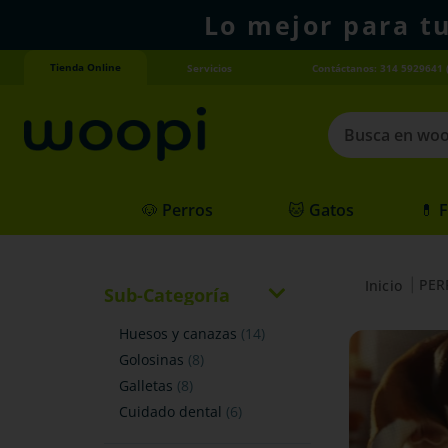
Lo mejor para t
Tienda Online
Servicios
Contáctanos: 314 5929641 
Busca en woopi
Términos más
🐶 Perros
🐱 Gatos
💊 
1
.
agility gold
2
.
hills
PER
3
.
nexgard
Sub-Categoría
4
.
royal canin
huesos y canazas
(
14
)
golosinas
(
8
)
galletas
(
8
)
cuidado dental
(
6
)