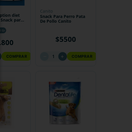
canito
iption diet
Snack Para Perro Pata
 Snack para
De Pollo Canito
o
0 Gr
$
5500
.
800
－
＋
COMPRAR
COMPRAR