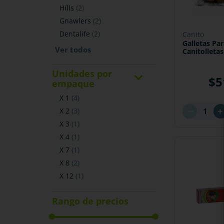
hills
(
2
)
gnawlers
(
2
)
dentalife
(
2
)
canito
Galletas Pa
Canitolletas
Unidades por
$
5
empaque
x 1
(
4
)
－
x 2
(
3
)
x 3
(
1
)
x 4
(
1
)
x 7
(
1
)
x 8
(
2
)
x 12
(
1
)