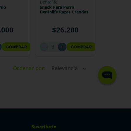
dentalife
rdo
Snack Para Perro
Dentalife Razas Grandes
.
000
$
26
.
200
－
＋
COMPRAR
COMPRAR
Ordenar por
Relevancia
Suscríbete