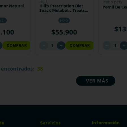
hills
icono pets
mor Natural
Hill's Prescription Diet
Pernil De Ce
Snack Metabolic Treats
para perro
x 2
340 Gr
$
13
3
.
100
$
55
.
900
－
－
＋
＋
＋
COMPRAR
COMPRAR
38
Información
de
Servicios