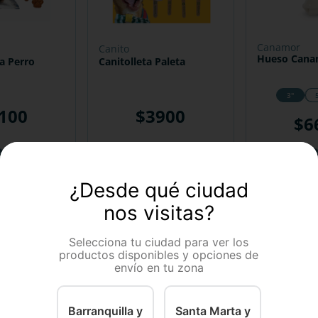
canamor
canito
Hueso Cana
ra Perro
Canitolleta Paleta
3"
100
$
3900
$
6
－
－
＋
＋
＋
COMPRAR
COMPRAR
¿Desde qué ciudad
nos visitas?
Selecciona tu ciudad para ver los
productos disponibles y opciones de
envío en tu zona
Barranquilla y
Santa Marta y