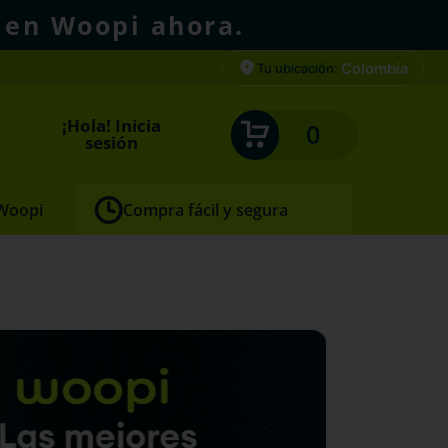
 en Woopi ahora.
Colombia
Tu ubicación:
¡Hola! Inicia
0
sesión
 Woopi
Compra fácil y segura