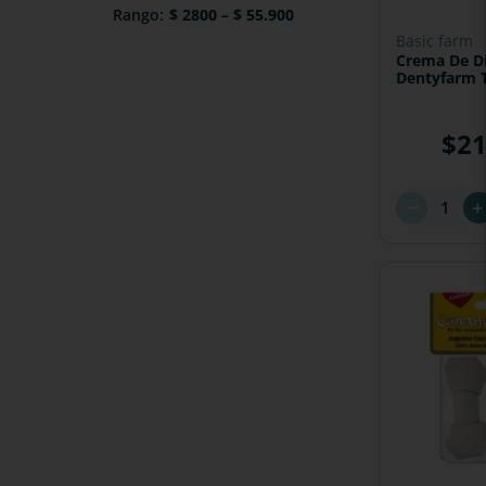
$ 2800
–
$ 55.900
basic farm
Crema De D
Dentyfarm 
$
2
－