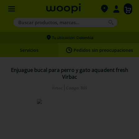
Buscar productos, marcas...
Términos más buscados
Tu ubicación:
Colombia
1
.
agility gold
Servicios
Pedidos sin preocupaciones
2
.
hills
3
.
nexgard
Enjuague bucal para perro y gato aquadent fresh
Virbac
4
.
royal canin
Virbac
Código
:
809