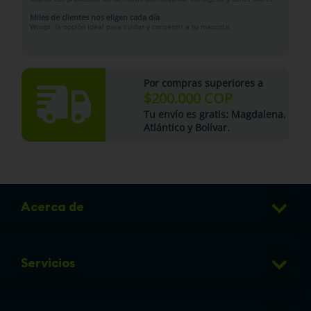
Miles de clientes nos eligen cada día
Woopi: la opción ideal para cuidar y consentir a tu mascota.
Por compras superiores a
$200.000 COP
Tu
envío es gratis
: Magdalena,
Atlántico y Bolívar.
Acerca de
Club de Puntos
Servicios
Sucursales