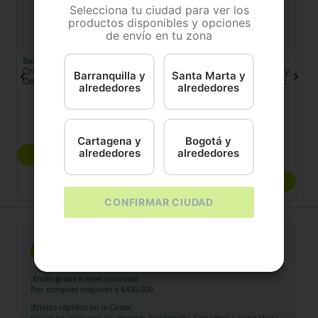
Selecciona tu ciudad para ver los
productos disponibles y opciones
de envío en tu zona
Basic Farm
Virbac
Pe
Crema De Dientes
Enjuague bucal para perro y
Sn
Barranquilla y
Santa Marta y
Dentyfarm Tubo
gato aquadent fresh Virbac
D
alrededores
alrededores
250 Ml
$
21
.
600
Cartagena y
Bogotá y
$
50
.
500
alrededores
alrededores
COMPRAR
COMPRAR
CONFIRMAR CIUDAD
DOMICILIO SEGURO
¡Envío gratis a nivel nacional!
Por compras mayores a $400.000.
¡Envíos rápidos en la Costa!
Recibe tus productos sin demoras Barranquilla, Cartagena y Santa Marta.