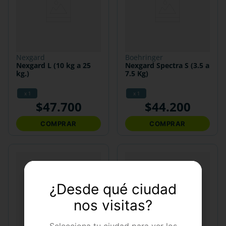
nexgard
boehringer
Nexgard L (10 kg a 25
Nexgard Spectra S (3.5 a
kg.)
7.5 Kg)
x 1
x 1
$
47
.
700
$
44
.
200
COMPRAR
COMPRAR
¿Desde qué ciudad
nos visitas?