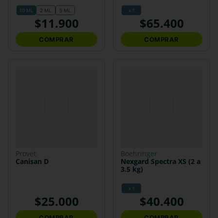
10 ML
2 ML
5 ML
x 1
$
11
.
900
$
65
.
400
COMPRAR
COMPRAR
provet
boehringer
Canisan D
Nexgard Spectra XS (2 a
3.5 kg)
x 1
$
25
.
000
$
40
.
400
COMPRAR
COMPRAR