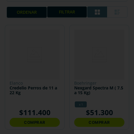
FILTRAR
elanco
boehringer
Credelio Perros de 11 a
Nexgard Spectra M ( 7.5
22 Kg
a 15 Kg)
x 1
$
111
.
400
$
51
.
300
COMPRAR
COMPRAR