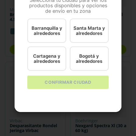
Selecciona tu ciudad para ver los
productos disponibles y opciones
msd
virbac
de envío en tu zona
Bravecto TOY (2Kg a
Desparasitante Rondel
4.5Kg)
Puppy Jeringa Virbac
Barranquilla y
Santa Marta y
XS
2 ML
5 ML
alrededores
alrededores
$
94
.
700
$
7000
COMPRAR
COMPRAR
Cartagena y
Bogotá y
alrededores
alrededores
CONFIRMAR CIUDAD
virbac
boehringer
Desparasitante Rondel
Nexgard Spectra Xl (30 a
Jeringa Virbac
60 kg)