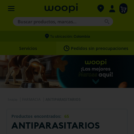
Buscar productos, marcas...
Términos más buscados
Tu ubicación:
Colombia
1
.
agility gold
Servicios
Pedidos sin preocupaciones
2
.
hills
3
.
nexgard
4
.
royal canin
FARMACIA
ANTIPARASITARIOS
Productos
65
ANTIPARASITARIOS