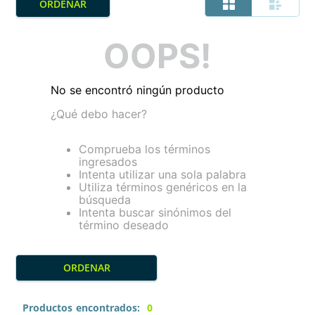
OOPS!
No se encontró ningún producto
¿Qué debo hacer?
Comprueba los términos
ingresados
Intenta utilizar una sola palabra
Utiliza términos genéricos en la
búsqueda
Intenta buscar sinónimos del
término deseado
Productos
0