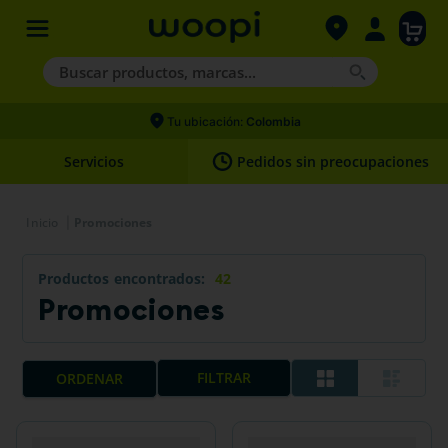
Buscar productos, marcas...
Términos más buscados
Tu ubicación:
Colombia
1
.
agility gold
Servicios
Pedidos sin preocupaciones
2
.
hills
3
.
nexgard
Promociones
4
.
royal canin
Productos
42
Promociones
FILTRAR