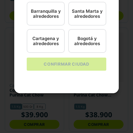
$
141
.
300
$
38
.
900
Barranquilla y
Santa Marta y
alrededores
alrededores
COMPRAR
COMPRAR
Cartagena y
Bogotá y
alrededores
alrededores
CONFIRMAR CIUDAD
cat chow
cat chow
Comida Para Gatitos
Comida Para Gato
Purina Cat Chow
Purina Cat Chow
Hogareños
1.5 Kg
500 Gr
8 Kg
1.5 Kg
$
39
.
900
$
38
.
900
COMPRAR
COMPRAR