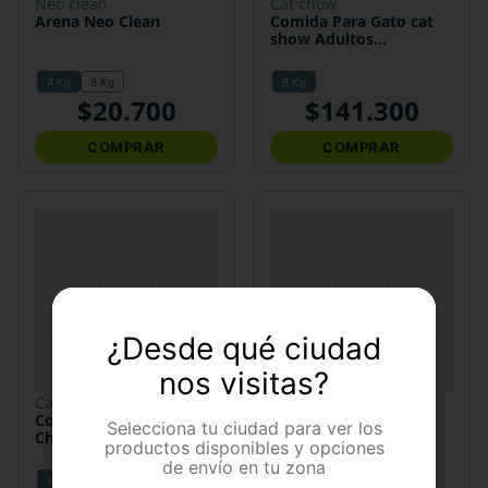
neo clean
cat chow
Arena Neo Clean
Comida Para Gato cat
show Adultos
Hogareños
4 Kg
8 Kg
8 Kg
$
20
.
700
$
141
.
300
COMPRAR
COMPRAR
¿Desde qué ciudad
nos visitas?
cat chow
cat chow
Comida Para Gato Cat
Comida Para Gato Cat
Selecciona tu ciudad para ver los
Chow Adulto Pescado
Chow Adultos Activos
productos disponibles y opciones
de envío en tu zona
8 Kg
1.5 Kg
1.5 Kg
500 Gr
8 Kg