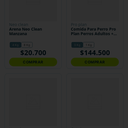
neo clean
pro plan
Arena Neo Clean
Comida Para Perro Pro
Manzana
Plan Perros Adultos +7
Años Razas Pequeñas
4 Kg
8 Kg
3 Kg
1 Kg
$
20
.
700
$
144
.
500
COMPRAR
COMPRAR