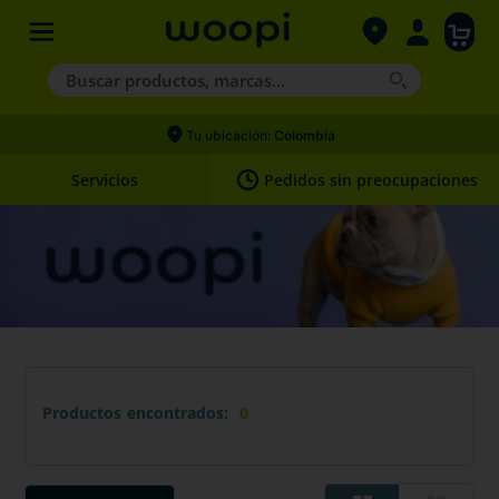
Buscar productos, marcas...
Términos más buscados
Tu ubicación:
Colombia
1
.
agility gold
Servicios
Pedidos sin preocupaciones
2
.
hills
3
.
nexgard
4
.
royal canin
Productos
0