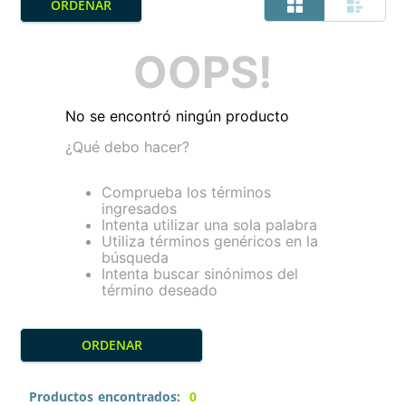
OOPS!
No se encontró ningún producto
¿Qué debo hacer?
Comprueba los términos
ingresados
Intenta utilizar una sola palabra
Utiliza términos genéricos en la
búsqueda
Intenta buscar sinónimos del
término deseado
Productos
0