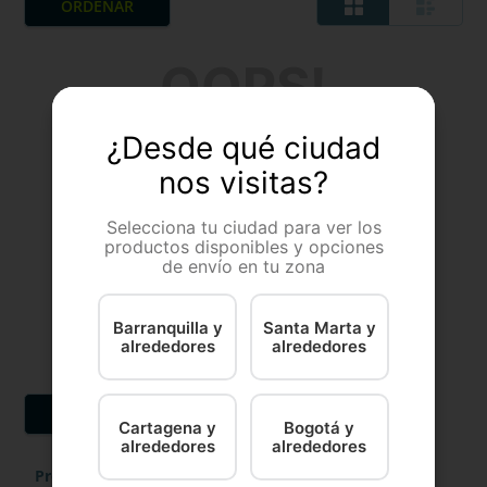
OOPS!
No se encontró ningún producto
¿Desde qué ciudad
nos visitas?
¿Qué debo hacer?
Selecciona tu ciudad para ver los
Comprueba los términos
productos disponibles y opciones
ingresados
de envío en tu zona
Intenta utilizar una sola palabra
Utiliza términos genéricos en la
búsqueda
Barranquilla y
Santa Marta y
Intenta buscar sinónimos del
alrededores
alrededores
término deseado
Cartagena y
Bogotá y
alrededores
alrededores
Productos