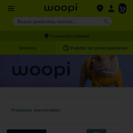
Buscar productos, marcas...
Términos más buscados
Tu ubicación:
Colombia
1
.
agility gold
Servicios
Pedidos sin preocupaciones
2
.
hills
3
.
nexgard
4
.
royal canin
Productos