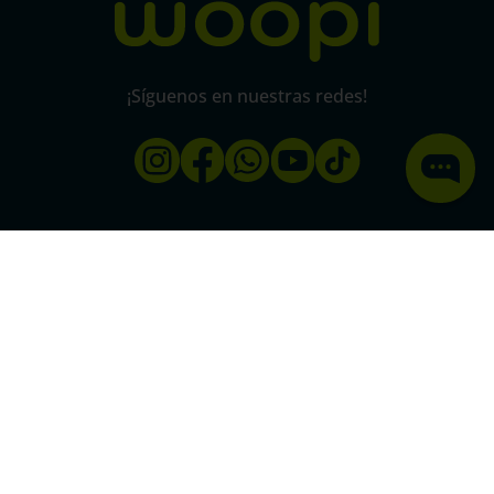
¡Síguenos en nuestras redes!
Pago 100% seguro
SSL
Este certificado grantiza la seguridad
de
todas tus conexiones mediante
cifrado.