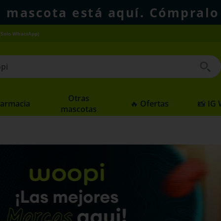
u mascota está aquí. Cómpralo
(Solo WhatsApp)
 buscados
Otras
Farmacia
🔥 Ofertas
📸 IG
mascotas