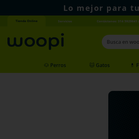
Lo mejor para t
Tienda Online
Servicios
Contáctanos: 314 5929641 
Busca en woopi
Términos más
🐶 Perros
🐱 Gatos
💊 
1
.
agility gold
2
.
hills
3
.
nexgard
4
.
royal canin