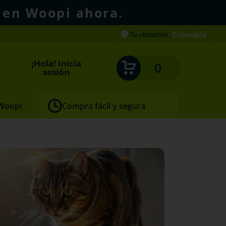
 en Woopi ahora.
Colombia
Tu ubicación:
¡Hola! Inicia
0
sesión
 Woopi
Compra fácil y segura