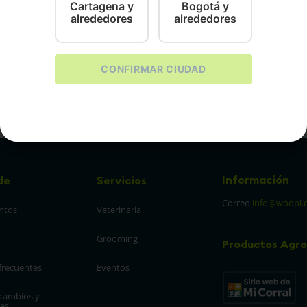
Cartagena y
Bogotá y
alrededores
alrededores
CONFIRMAR CIUDAD
0
Información
de
Servicios
Correo
info@woopi.
ntos
Veterinaria
Grooming
Productos Agro
frecuentes
Eventos
 cambios y 
es