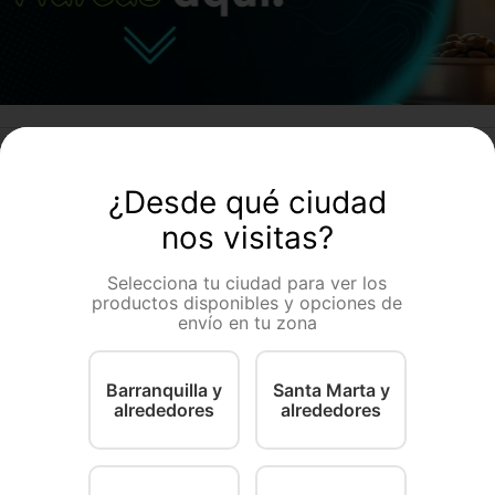
s
0
¿Desde qué ciudad
nos visitas?
Selecciona tu ciudad para ver los
productos disponibles y opciones de
envío en tu zona
No se encontró ning
¿Qué debo hacer?
Barranquilla y
Santa Marta y
OOPS!
alrededores
alrededores
Comprueba los 
Intenta utilizar 
Utiliza términos
Intenta buscar 