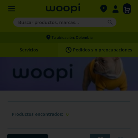
Buscar productos, marcas...
Términos más buscados
Tu ubicación:
Colombia
1
.
agility gold
Servicios
Pedidos sin preocupaciones
2
.
hills
3
.
nexgard
4
.
royal canin
Productos
0