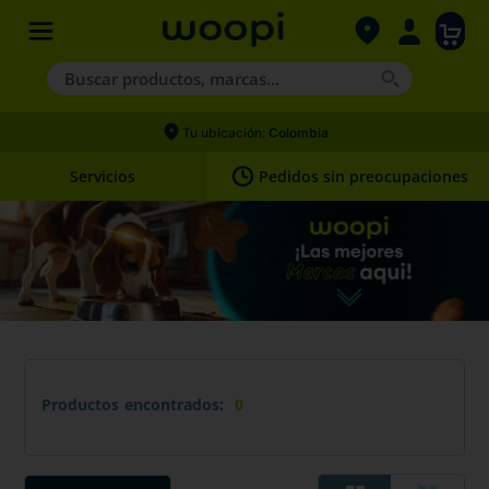
Buscar productos, marcas...
Términos más buscados
Tu ubicación:
Colombia
1
.
agility gold
Servicios
Pedidos sin preocupaciones
2
.
hills
3
.
nexgard
4
.
royal canin
Productos
0