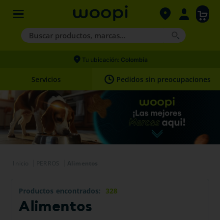
Buscar productos, marcas...
Términos más buscados
Tu ubicación:
Colombia
1
.
agility gold
Servicios
Pedidos sin preocupaciones
2
.
hills
3
.
nexgard
4
.
royal canin
PERROS
Alimentos
Productos
328
Alimentos