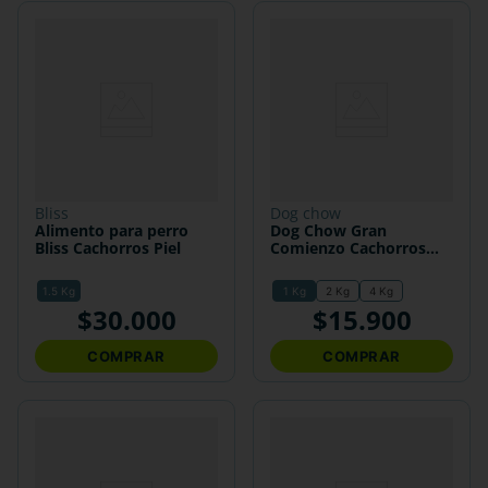
bliss
dog chow
Alimento para perro
Dog Chow Gran
Bliss Cachorros Piel
Comienzo Cachorros
Medianos y Grandes
1.5 Kg
1 Kg
2 Kg
4 Kg
$
30
.
000
$
15
.
900
COMPRAR
COMPRAR