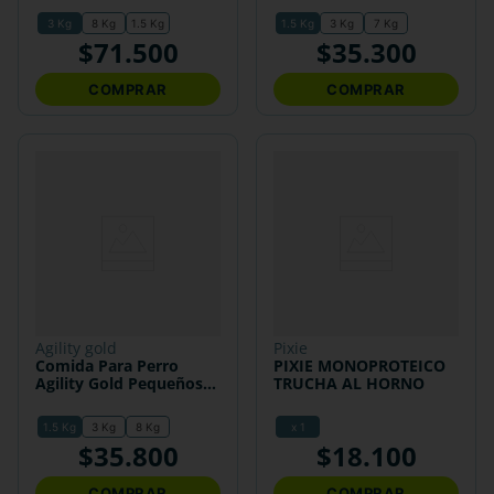
3 Kg
8 Kg
1.5 Kg
1.5 Kg
3 Kg
7 Kg
$
71
.
500
$
35
.
300
COMPRAR
COMPRAR
agility gold
pixie
Comida Para Perro
PIXIE MONOPROTEICO
Agility Gold Pequeños
TRUCHA AL HORNO
Cachorros
1.5 Kg
3 Kg
8 Kg
x 1
$
35
.
800
$
18
.
100
COMPRAR
COMPRAR