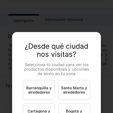
Información Adicional
Descripción
¿Desde qué ciudad
"Agility Grandes Adultos X 15K de Italcol Mascotas:
fortalece la salud y el sistema inmunológico de su
nos visitas?
mascota, con un alimento rico en nutrientes y
ingredientes naturales. Dieta equilibrada y
equilibrada para una salud óptima al alcance de un
Selecciona tu ciudad para ver los
clic."
productos disponibles y opciones
de envío en tu zona
TE RECOMENDAMOS
Barranquilla y
Santa Marta y
alrededores
alrededores
Cartagena y
Bogotá y