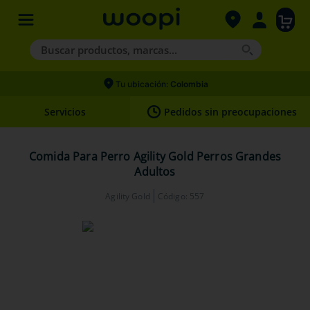
Buscar productos, marcas...
Términos más buscados
Tu ubicación:
Colombia
1
.
agility gold
Servicios
Pedidos sin preocupaciones
2
.
hills
3
.
nexgard
Comida Para Perro Agility Gold Perros Grandes
Adultos
4
.
royal canin
Agility Gold
Código
:
557