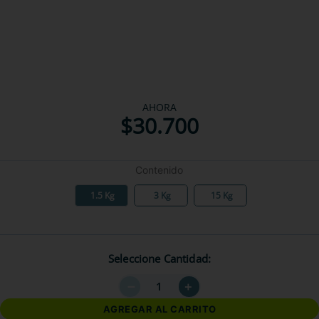
AHORA
$
30
.
700
Contenido
1.5 Kg
3 Kg
15 Kg
Seleccione Cantidad
－
＋
AGREGAR AL CARRITO