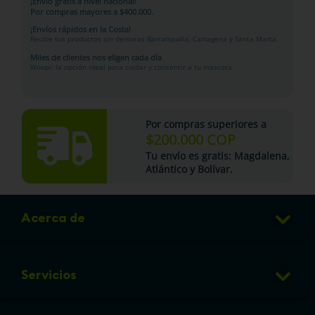
¡Envío gratis a nivel nacional!
Por compras mayores a $400.000.
¡Envíos rápidos en la Costa!
Recibe tus productos sin demoras Barranquilla, Cartagena y Santa Marta.
Miles de clientes nos eligen cada día
Woopi: la opción ideal para cuidar y consentir a tu mascota.
Por compras superiores a
$200.000 COP
Tu
envío es gratis
: Magdalena,
Atlántico y Bolívar.
Acerca de
Club de Puntos
Servicios
Sucursales