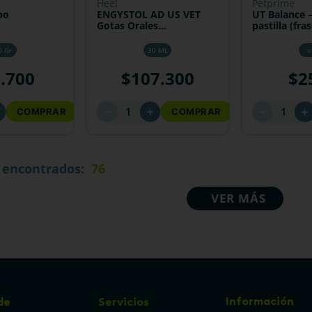
heel
petprime
bo
ENGYSTOL AD US VET
UT Balance 
Gotas Orales
pastilla (fra
Medicamento natural de
disponible 
uso veterinario
0 Gr
30 ML
x
2
.
700
$
107
.
300
$
2
－
－
＋
＋
＋
COMPRAR
COMPRAR
76
Información
de
Servicios