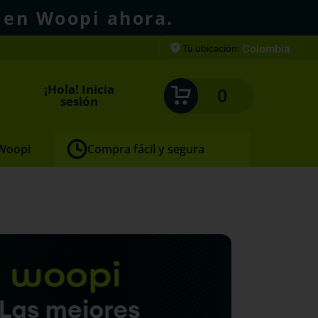
 en Woopi ahora.
Colombia
Tu ubicación:
¡Hola! Inicia
0
sesión
 Woopi
Compra fácil y segura