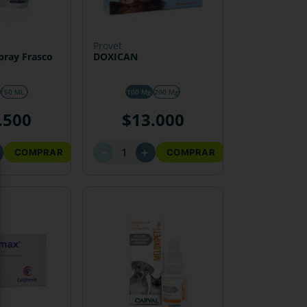
provet
ray Frasco
DOXICAN
50 ML
100 Mg
200 Mg
.
500
$
13
.
000
－
＋
COMPRAR
COMPRAR