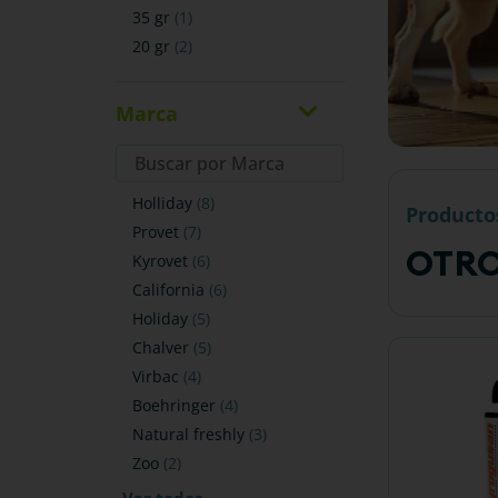
35 gr
(
1
)
20 gr
(
2
)
Marca
holliday
(
8
)
Producto
provet
(
7
)
OTRO
kyrovet
(
6
)
california
(
6
)
holiday
(
5
)
chalver
(
5
)
virbac
(
4
)
boehringer
(
4
)
natural freshly
(
3
)
zoo
(
2
)