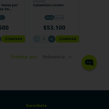
chalver
– Venta por
Cutamicon Locion
sco no
completo)
 1
100 ML
50 ML
500
$
53
.
100
－
＋
COMPRAR
COMPRAR
Ordenar por
Relevancia
Suscríbete