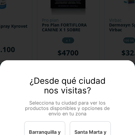
pro plan
virbac
Pro Plan FORTIFLORA
Dermosyn Sp
Spray Kyrovet
CANINE X 1 SOBRE
Virbac
x 1
100 ML
7
.
100
$
4700
$
32
－
－
＋
＋
＋
COMPRAR
COMPRAR
¿Desde qué ciudad
nos visitas?
Selecciona tu ciudad para ver los
productos disponibles y opciones de
envío en tu zona
Barranquilla y
Santa Marta y