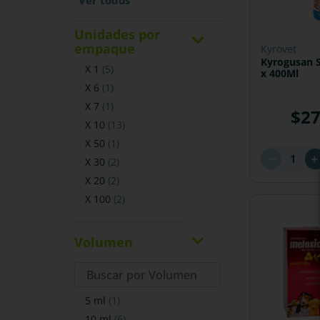
Unidades por
empaque
kyrovet
Kyrogusan 
x 1
(
5
)
x 400Ml
x 6
(
1
)
x 7
(
1
)
$
2
x 10
(
13
)
x 50
(
1
)
－
x 30
(
2
)
x 20
(
2
)
x 100
(
2
)
Volumen
5 ml
(
1
)
10 ml
(
6
)