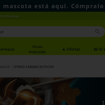
u mascota está aquí. Cómpralo
(Solo WhatsApp)
 buscados
Otras
Farmacia
🔥 Ofertas
📸 IG
mascotas
MACIA
OTROS FARMACEUTICOS