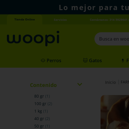
Lo mejor para t
Tienda Online
Servicios
Contáctanos: 314 5929641 
Busca en woopi
Términos más
🐶 Perros
🐱 Gatos
💊 
1
.
agility gold
2
.
hills
FAR
3
.
nexgard
Contenido
4
.
royal canin
80 gr
(
1
)
100 gr
(
2
)
1 kg
(
1
)
40 gr
(
2
)
50 gr
(
1
)