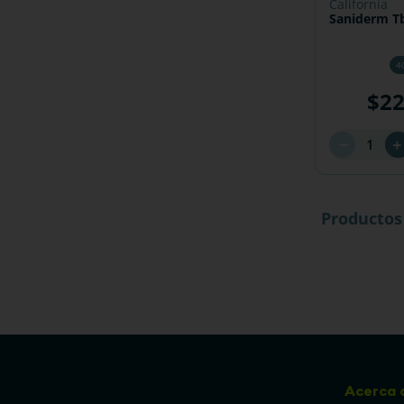
california
Saniderm T
4
$
2
－
Productos
Acerca 