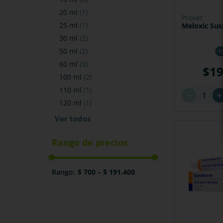
20 ml
(
1
)
provet
25 ml
(
1
)
Meloxic Su
30 ml
(
2
)
50 ml
(
2
)
1
60 ml
(
3
)
$
1
100 ml
(
2
)
110 ml
(
1
)
－
120 ml
(
1
)
$ 700
–
$ 191.400