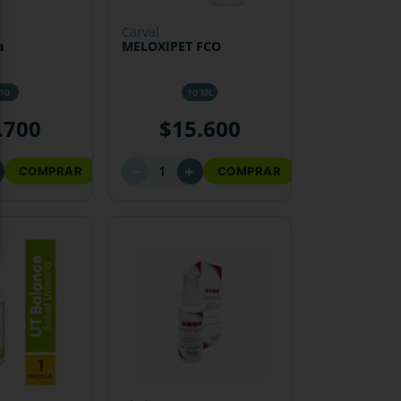
carval
a
MELOXIPET FCO
 10
10 ML
.
700
$
15
.
600
－
＋
COMPRAR
COMPRAR