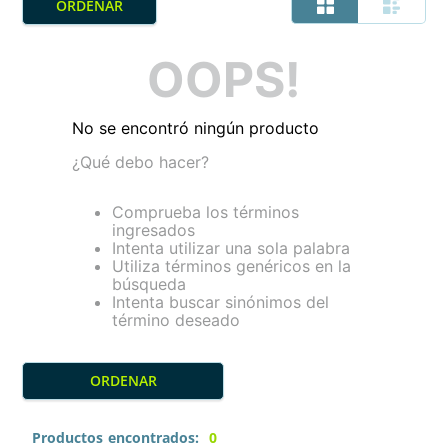
OOPS!
No se encontró ningún producto
¿Qué debo hacer?
Comprueba los términos
ingresados
Intenta utilizar una sola palabra
Utiliza términos genéricos en la
búsqueda
Intenta buscar sinónimos del
término deseado
Productos
0