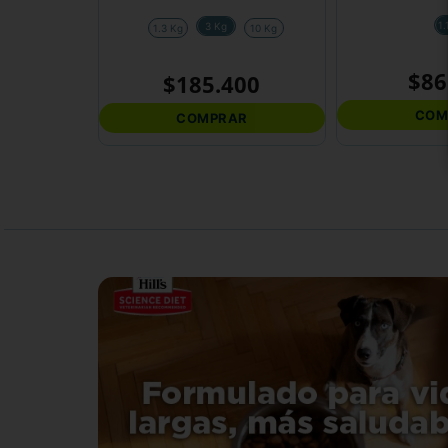
1
3 Kg
1.3 Kg
10 Kg
$
86
$
185
.
400
COM
COMPRAR