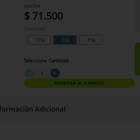
AHORA
$
71
.
500
Contenido
1.5 Kg
3 Kg
8 Kg
Seleccione Cantidad
－
＋
AGREGAR AL CARRITO
formación Adicional