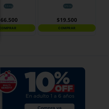
3.5 Kg
370 Gr
$
66
.
500
$
19
.
500
COMPRAR
COMPRAR