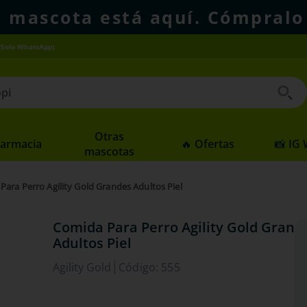
u mascota está aquí. Cómpralo
(Solo WhatsApp)
 buscados
Otras
Farmacia
🔥 Ofertas
📸 IG
mascotas
Para Perro Agility Gold Grandes Adultos Piel
Comida Para Perro Agility Gold Grand
Adultos Piel
Agility Gold
Código
:
555