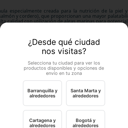
ula especialmente creada para la nutrición de la piel y
salmón y cordero), que proporcionan una mayor palatabili
a calidad con utilización de algas marinas para potencializ
nto celular dando fuerza y brillo al pelaje.
¿Desde qué ciudad
nos visitas?
Selecciona tu ciudad para ver los
productos disponibles y opciones de
envío en tu zona
Barranquilla y
Santa Marta y
alrededores
alrededores
Diamond Petfood
One
ro Royal Canin
Diamond Small Breed Puppy
One Adulto
Cartagena y
Bogotá y
a Puppy
Pollo&Salm
alrededores
alrededores