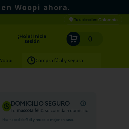
 en Woopi ahora.
Colombia
Tu ubicación:
¡Hola! Inicia
0
sesión
 Woopi
Compra fácil y segura
es
DOMICILIO SEGURO
Tu
mascota feliz
, su comida a domicilio
Haz tu
pedido fácil y recibe lo mejor en casa
.