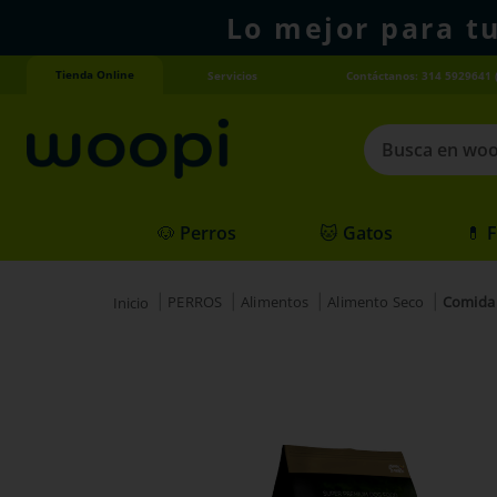
Lo mejor para t
Tienda Online
Servicios
Contáctanos: 314 5929641 
Busca en woopi
Términos más
🐶 Perros
🐱 Gatos
💊 
1
.
agility gold
2
.
hills
PERROS
Alimentos
Alimento Seco
Comida 
3
.
nexgard
4
.
royal canin