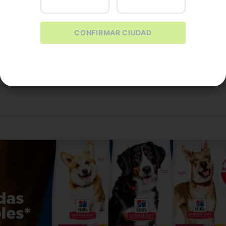
.13KG
1 Kg
2.7 Kg
8 Kg
CONFIRMAR CIUDAD
.
500
$
43
.
900
PRAR
COMPRAR