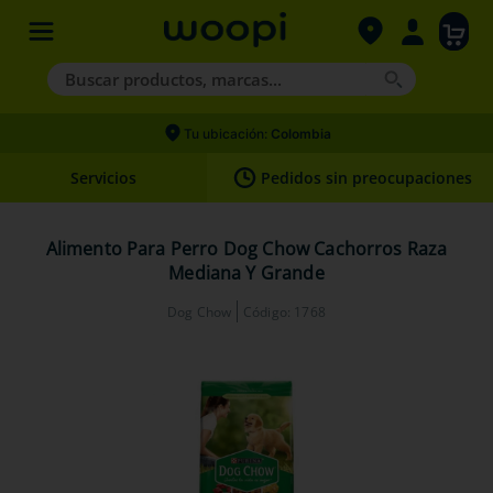
Buscar productos, marcas...
Términos más buscados
Tu ubicación:
Colombia
1
.
agility gold
Servicios
Pedidos sin preocupaciones
2
.
nexgard
3
.
hills
Alimento Para Perro Dog Chow Cachorros Raza
Mediana Y Grande
4
.
royal canin
Dog Chow
Código
:
1768