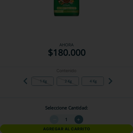
AHORA
$
180
.
000
Contenido
1 Kg
2 Kg
4 Kg
Seleccione Cantidad
－
＋
AGREGAR AL CARRITO