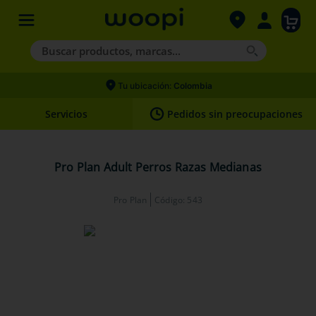
Buscar productos, marcas...
Términos más buscados
Tu ubicación:
Colombia
1
.
agility gold
Servicios
Pedidos sin preocupaciones
2
.
hills
3
.
nexgard
Pro Plan Adult Perros Razas Medianas
4
.
royal canin
Pro Plan
Código
:
543