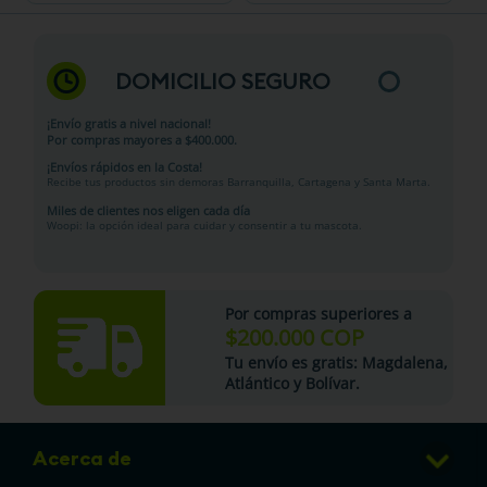
DOMICILIO SEGURO
¡Envío gratis a nivel nacional!
Por compras mayores a $400.000.
¡Envíos rápidos en la Costa!
Recibe tus productos sin demoras Barranquilla, Cartagena y Santa Marta.
Miles de clientes nos eligen cada día
Woopi: la opción ideal para cuidar y consentir a tu mascota.
Por compras superiores a
$200.000 COP
Tu
envío es gratis
: Magdalena,
Atlántico y Bolívar.
Acerca de