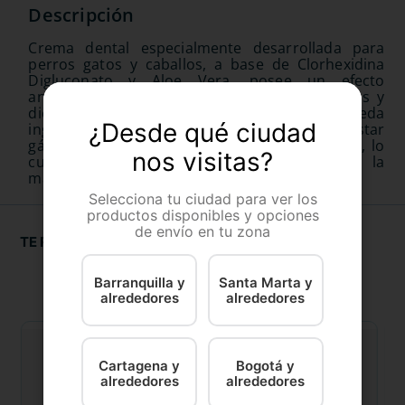
Crema dental especialmente desarrollada para
perros gatos y caballos, a base de Clorhexidina
Digluconato y Aloe Vera, posee un efecto
antiséptico y antiinflamatorio sobre las encías y
dientes, su fórmula permite que el animal la pueda
¿Desde qué ciudad
ingerir sin correr riesgos de irritación o malestar
gástrico. Dentyfarm tiene un agradable sabor, lo
nos visitas?
cual genera aceptación del producto en la
mascota.
Selecciona tu ciudad para ver los
productos disponibles y opciones
de envío en tu zona
TE RECOMENDAMOS
Barranquilla y
Santa Marta y
alrededores
alrededores
Cartagena y
Bogotá y
alrededores
alrededores