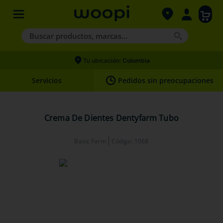
Buscar productos, marcas...
Términos más buscados
Tu ubicación:
Colombia
1
.
agility gold
Servicios
Pedidos sin preocupaciones
2
.
hills
3
.
nexgard
Crema De Dientes Dentyfarm Tubo
4
.
royal canin
Basic Farm
Código
:
1068