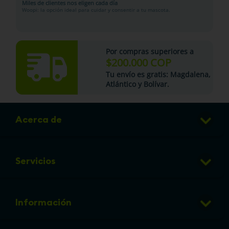
Miles de clientes nos eligen cada día
Woopi: la opción ideal para cuidar y consentir a tu mascota.
Por compras superiores a
$200.000 COP
Tu
envío es gratis
: Magdalena,
Atlántico y Bolívar.
Acerca de
Club de Puntos
Servicios
Sucursales
Veterinaria
Preguntas frecuentes
Información
Grooming
Política de cambios y devoluciones