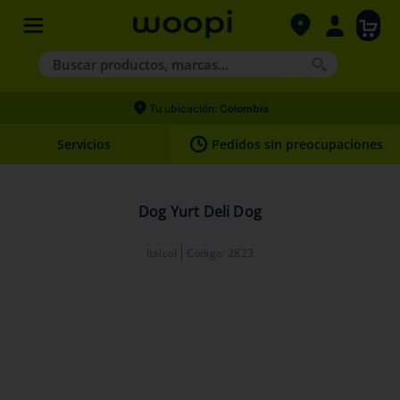
Buscar productos, marcas...
Términos más buscados
Tu ubicación:
Colombia
1
.
agility gold
Servicios
Pedidos sin preocupaciones
2
.
hills
3
.
nexgard
Dog Yurt Deli Dog
4
.
royal canin
Italcol
Código
:
2823