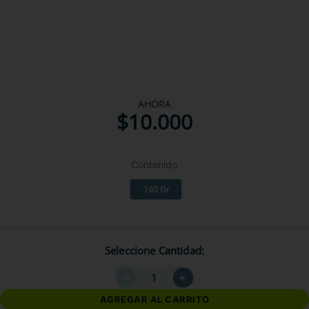
AHORA
$
10
.
000
Contenido
160 Gr
Seleccione Cantidad
－
＋
AGREGAR AL CARRITO