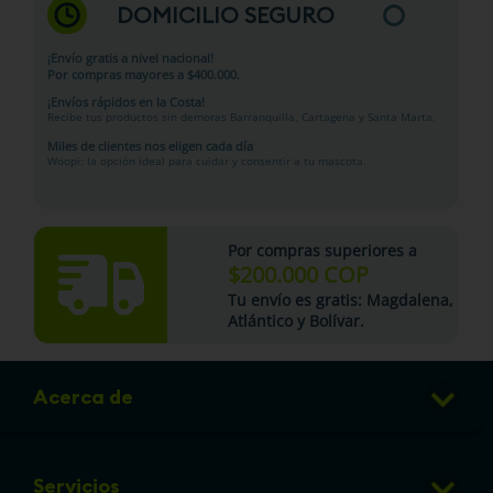
DOMICILIO SEGURO
¡Envío gratis a nivel nacional!
Por compras mayores a $400.000.
¡Envíos rápidos en la Costa!
Recibe tus productos sin demoras Barranquilla, Cartagena y Santa Marta.
Miles de clientes nos eligen cada día
Woopi: la opción ideal para cuidar y consentir a tu mascota.
Por compras superiores a
$200.000 COP
Tu
envío es gratis
: Magdalena,
Atlántico y Bolívar.
Acerca de
Club de Puntos
Servicios