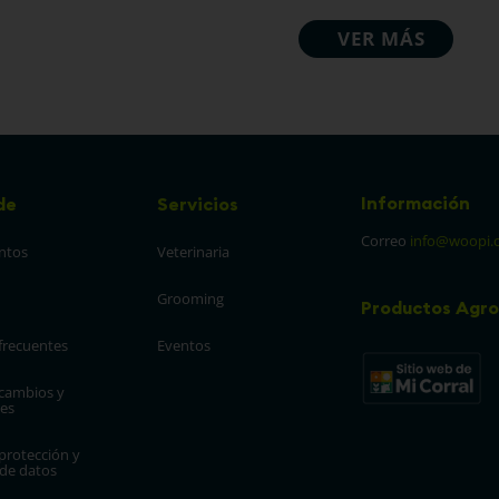
Información
de
Servicios
Correo
info@woopi.
ntos
Veterinaria
Grooming
Productos Agro
frecuentes
Eventos
 cambios y 
es
protección y 
 de datos