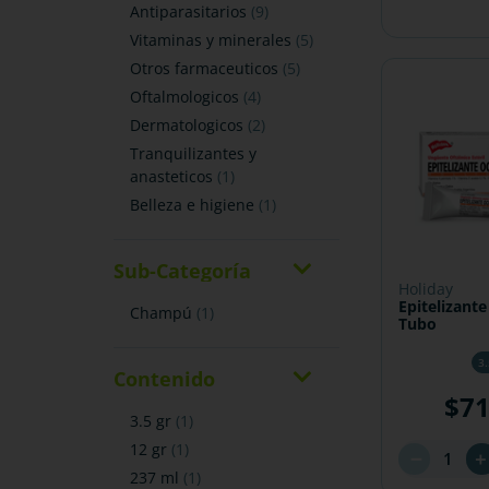
antiparasitarios
(
9
)
vitaminas y minerales
(
5
)
otros farmaceuticos
(
5
)
oftalmologicos
(
4
)
dermatologicos
(
2
)
tranquilizantes y
anasteticos
(
1
)
belleza e higiene
(
1
)
Sub-Categoría
holiday
Epitelizante
champú
(
1
)
Tubo
3.
Contenido
$
7
3.5 gr
(
1
)
12 gr
(
1
)
－
237 ml
(
1
)