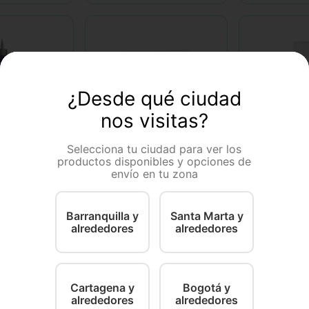
¿Desde qué ciudad
nos visitas?
Selecciona tu ciudad para ver los
holiday
productos disponibles y opciones de
holiday
leaner
RIMADYL X 
envío en tu zona
Suplemento Ol Trans
Flex para Perros Blister 7
Comprimidos
0 ML
100 Mg
25
Barranquilla y
Santa Marta y
$
47
.
900
alrededores
alrededores
0
.
700
$
5
x
－
－
＋
＋
＋
COMPRAR
COMPRAR
Cartagena y
Bogotá y
alrededores
alrededores