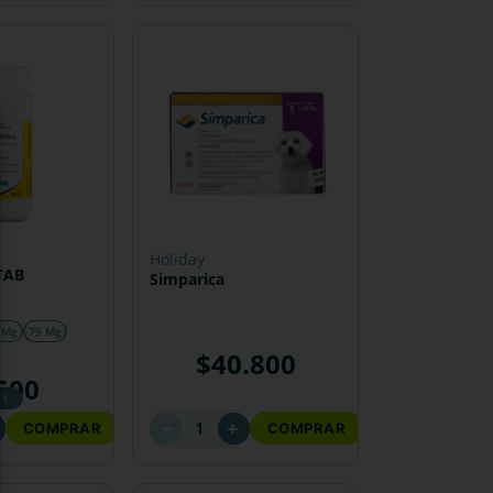
holiday
TAB
Simparica
 Mg
75 Mg
$
40
.
800
500
 1
－
＋
COMPRAR
COMPRAR