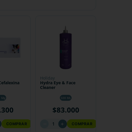
holiday
Cefalexina
Hydra Eye & Face
Cleaner
0 Mg
500 ML
.
300
$
83
.
000
－
＋
COMPRAR
COMPRAR