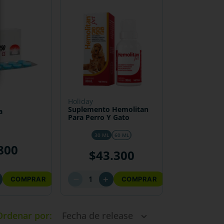
holiday
Suplemento Hemolitan
a
Para Perro Y Gato
30 ML
60 ML
800
$
43
.
300
－
＋
COMPRAR
COMPRAR
Ordenar por
Fecha de release