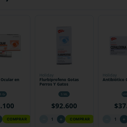
holiday
holiday
 Ocular en
Flurbiprofeno Gotas
Antibiótico 
Perros Y Gatos
5 Gr
5 ML
50
1
.
100
$
92
.
600
$
37
－
－
＋
＋
＋
COMPRAR
COMPRAR