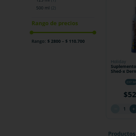
500 ml
(
2
)
$ 2800
–
$ 110.700
holiday
Suplemento
Shed-x Der
237 M
$
5
－
Productos