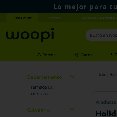
Lo mejor para t
Tienda Online
Servicios
Contáctanos: 314 5929641 
Busca en woopi
Términos más
🐶 Perros
🐱 Gatos
💊 
1
.
agility gold
2
.
hills
Hol
3
.
nexgard
Departamento
4
.
royal canin
farmacia
(
26
)
perros
(
1
)
Producto
Categoría
Holi