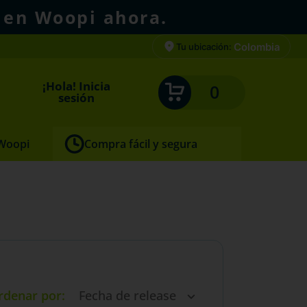
 en Woopi ahora.
Colombia
Tu ubicación:
¡Hola! Inicia
0
sesión
 Woopi
Compra fácil y segura
rdenar por
Fecha de release