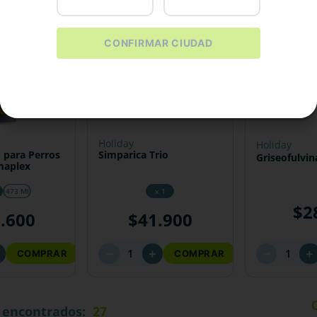
CONFIRMAR CIUDAD
holiday
holiday
 para Perros
Simparica Trio
Griseofulvin
maplex
l
473 Ml
x 1
$
2
2
.
600
$
41
.
900
－
－
＋
＋
＋
COMPRAR
COMPRAR
27