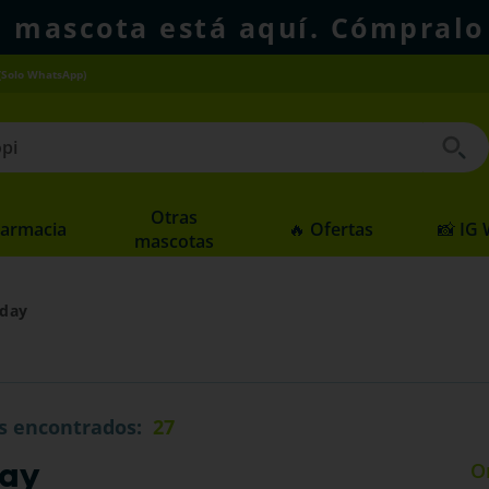
u mascota está aquí. Cómpralo
(Solo WhatsApp)
 buscados
Otras
Farmacia
🔥 Ofertas
📸 IG
mascotas
iday
s
27
day
O