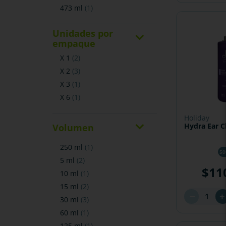
473 ml
(
1
)
Unidades por
empaque
x 1
(
2
)
x 2
(
3
)
x 3
(
1
)
x 6
(
1
)
holiday
Hydra Ear C
Volumen
250 ml
(
1
)
50
5 ml
(
2
)
$
11
10 ml
(
1
)
15 ml
(
2
)
－
30 ml
(
3
)
60 ml
(
1
)
125 ml
(
1
)