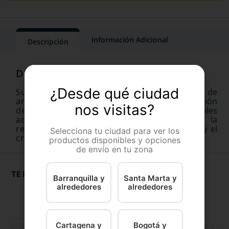
Información Adicional
Descripción
¿Desde qué ciudad
Suplemento especial para mejorar condiciones de
anemia, desnutrición y carencias en la formación
nos visitas?
de glóbulos rojos. Su fórmula tiene niveles
adecuados y seguros para la asistencia en la
recuperación de los procesos de desnutrición y el
Selecciona tu ciudad para ver los
crecimiento de los animales.
productos disponibles y opciones
de envío en tu zona
TE RECOMENDAMOS
Barranquilla y
Santa Marta y
alrededores
alrededores
Cartagena y
Bogotá y