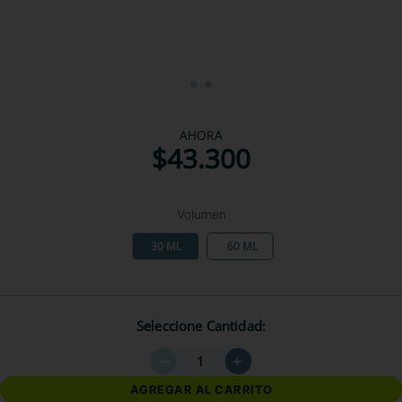
AHORA
$
43
.
300
Volumen
30 ML
60 ML
Seleccione Cantidad
－
＋
AGREGAR AL CARRITO