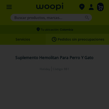
Buscar productos, marcas...
Términos más buscados
Tu ubicación:
Colombia
1
.
agility gold
Servicios
Pedidos sin preocupaciones
2
.
hills
3
.
nexgard
Suplemento Hemolitan Para Perro Y Gato
4
.
royal canin
Holiday
Código
:
881