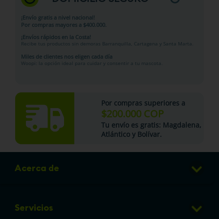
¡Envío gratis a nivel nacional!
Por compras mayores a $400.000.
¡Envíos rápidos en la Costa!
Recibe tus productos sin demoras Barranquilla, Cartagena y Santa Marta.
Miles de clientes nos eligen cada día
Woopi: la opción ideal para cuidar y consentir a tu mascota.
Por compras superiores a
$200.000 COP
Tu
envío es gratis
: Magdalena,
Atlántico y Bolívar.
Acerca de
Club de Puntos
Servicios