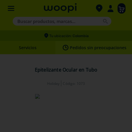
Buscar productos, marcas...
Términos más buscados
Tu ubicación:
Colombia
1
.
agility gold
Servicios
Pedidos sin preocupaciones
2
.
hills
3
.
nexgard
Epitelizante Ocular en Tubo
4
.
royal canin
Holiday
Código
:
1073