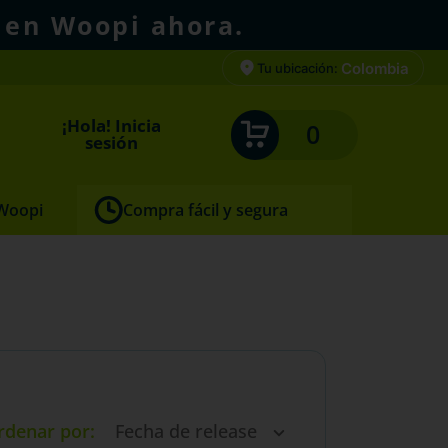
 en Woopi ahora.
Colombia
Tu ubicación:
¡Hola! Inicia
0
sesión
 Woopi
Compra fácil y segura
rdenar por
Fecha de release