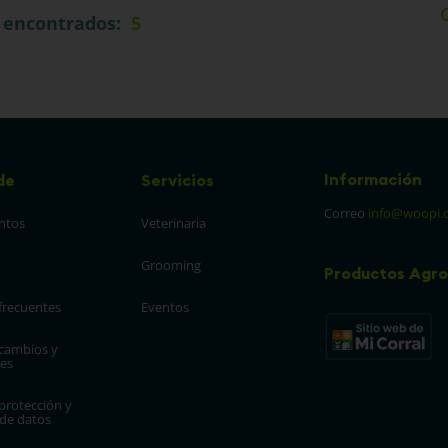
5
Información
de
Servicios
Correo
info@woopi.
ntos
Veterinaria
Grooming
Productos Agro
frecuentes
Eventos
 cambios y 
es
protección y 
 de datos