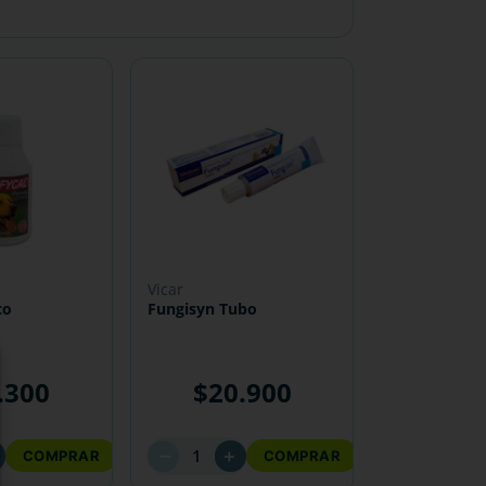
vicar
co
Fungisyn Tubo
.
300
$
20
.
900
－
＋
COMPRAR
COMPRAR