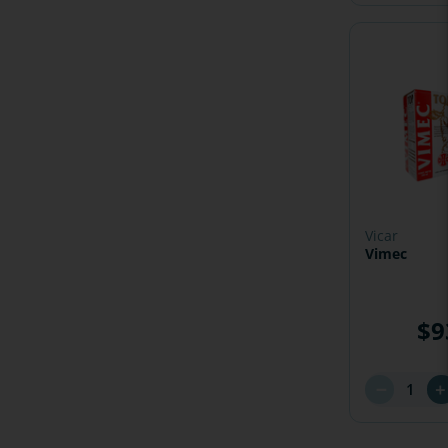
vicar
Vimec
$
9
－