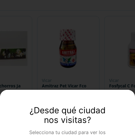
vicar
vicar
chorros Ja
Amitraz Pet Vicar Fco
Fosfycal C F
700
$
19
.
800
$
18
¿Desde qué ciudad
nos visitas?
－
－
＋
＋
＋
COMPRAR
COMPRAR
Selecciona tu ciudad para ver los