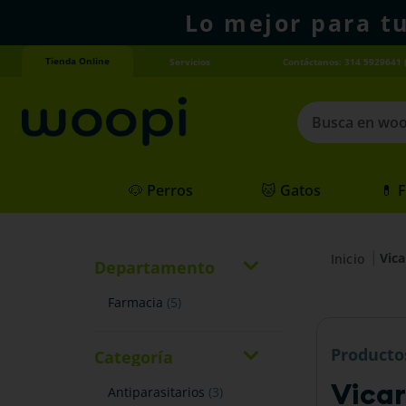
Lo mejor para t
Tienda Online
Servicios
Contáctanos: 314 5929641 
Busca en woopi
Términos más
🐶 Perros
🐱 Gatos
💊 
1
.
agility gold
2
.
hills
Vica
3
.
nexgard
Departamento
4
.
royal canin
farmacia
(
5
)
Producto
Categoría
Vica
antiparasitarios
(
3
)