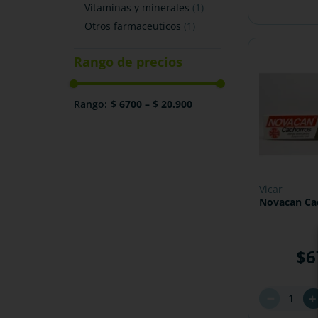
vitaminas y minerales
(
1
)
otros farmaceuticos
(
1
)
$ 6700
–
$ 20.900
vicar
Novacan Ca
$
6
－