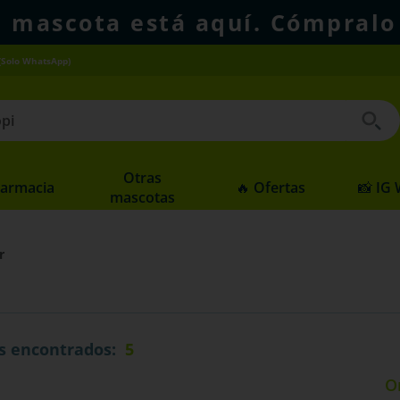
u mascota está aquí. Cómpralo
(Solo WhatsApp)
 buscados
Otras
Farmacia
🔥 Ofertas
📸 IG
mascotas
r
s
5
r
O