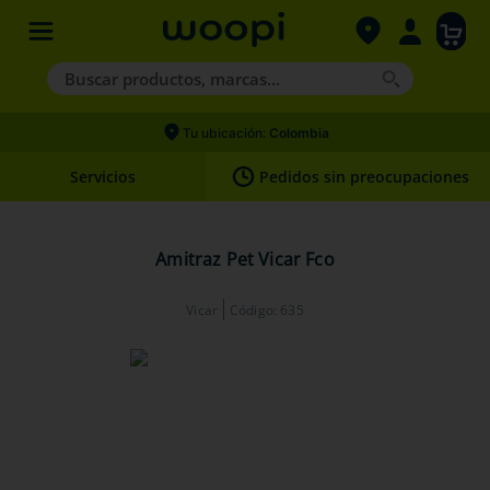
Buscar productos, marcas...
Términos más buscados
Tu ubicación:
Colombia
1
.
agility gold
Servicios
Pedidos sin preocupaciones
2
.
hills
3
.
nexgard
Amitraz Pet Vicar Fco
4
.
royal canin
Vicar
Código
:
635