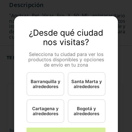
"Amitraz Pet Vicar Fco X 50 Ml: antiparasitario
natural y eficaz de Vicar. Combatirá los parasitos
internos/externos con amplio espectro, confiable y
¿Desde qué ciudad
de acción rápida. Un producto imprescindible para
cuidar la salud y el bienestar de su mascota."
nos visitas?
Selecciona tu ciudad para ver los
TE RECOMENDAMOS
productos disponibles y opciones
de envío en tu zona
Barranquilla y
Santa Marta y
alrededores
alrededores
Cartagena y
Bogotá y
alrededores
alrededores
Boehringer
Virbac
Ky