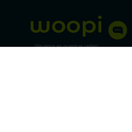
Política de protección y privacidad de datos
micorral.com
¡Síguenos en nuestras redes!
Pago 100% seguro
SSL
Este certificado grantiza la seguridad
de
todas tus conexiones mediante
cifrado.