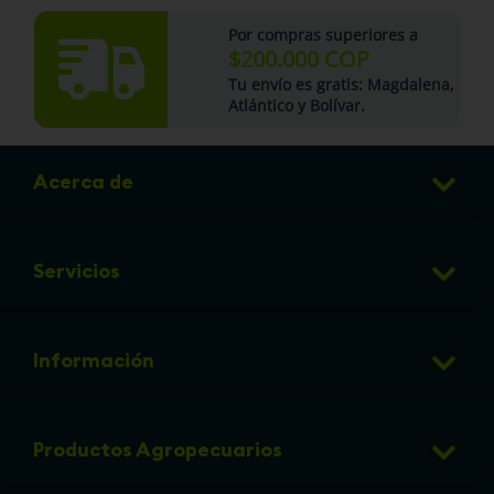
Por compras superiores a
$200.000 COP
Tu
envío es gratis
: Magdalena,
Atlántico y Bolívar.
Acerca de
Club de Puntos
Servicios
Sucursales
Veterinaria
Preguntas frecuentes
Información
Grooming
Política de cambios y devoluciones
info@micorral.com
Eventos
Productos Agropecuarios
Linea de transparencia