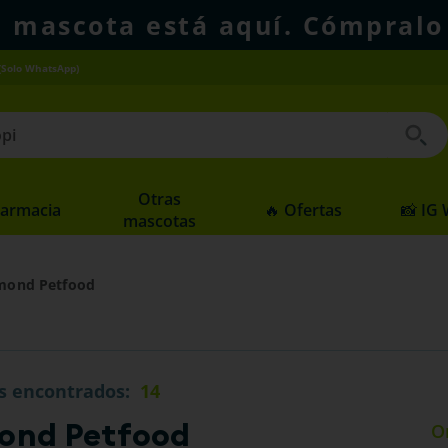
u mascota está aquí. Cómpralo
(Solo WhatsApp)
 buscados
Otras
Farmacia
🔥 Ofertas
📸 IG
mascotas
mond Petfood
s
14
ond Petfood
O