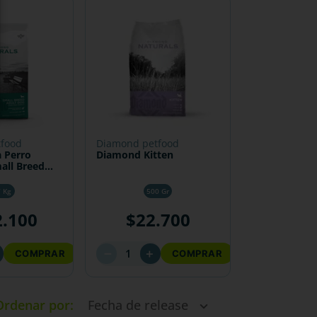
tfood
diamond petfood
 Perro
Diamond Kitten
ll Breed
7 Kg
500 Gr
2
.
100
$
22
.
700
－
＋
COMPRAR
COMPRAR
Ordenar por
Fecha de release