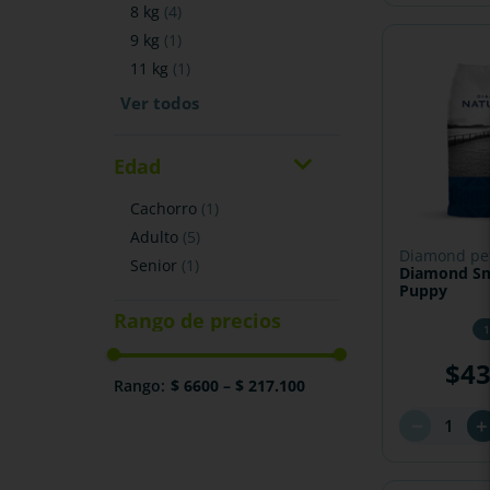
8 kg
(
4
)
9 kg
(
1
)
11 kg
(
1
)
Edad
cachorro
(
1
)
adulto
(
5
)
diamond pe
senior
(
1
)
Diamond Sm
Puppy
1
$
4
$ 6600
–
$ 217.100
－