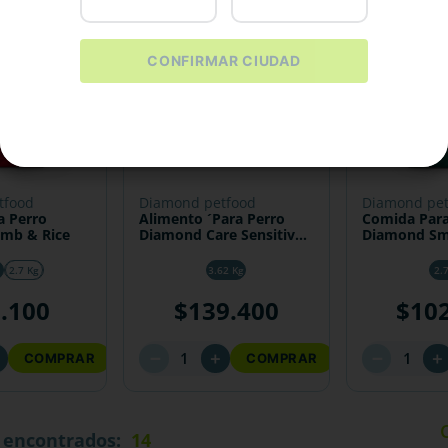
CONFIRMAR CIUDAD
tfood
diamond petfood
diamond pe
a Perro
Alimento ´Para Perro
Comida Para
mond Lamb & Rice
Diamond Care Sensitive
Diamond Sma
Skin
Adulto
2.7 Kg
3.62 Kg
2.
1
.
100
$
139
.
400
$
10
－
－
＋
＋
＋
COMPRAR
COMPRAR
14