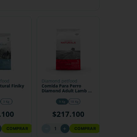
tfood
diamond petfood
ural Finiky
Comida Para Perro
Diamond Adult Lamb &
Rice
3 Kg
9 Kg
18 Kg
.
100
$
217
.
100
－
＋
COMPRAR
COMPRAR