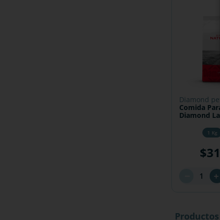
diamond pe
Comida Par
Dia
1 Kg
$
3
－
Productos