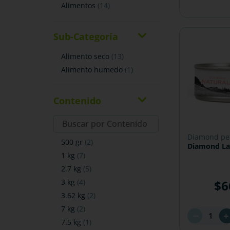
alimentos
(
14
)
Sub-Categoría
alimento seco
(
13
)
alimento humedo
(
1
)
Contenido
diamond pe
500 gr
(
2
)
Diamond La
1 kg
(
7
)
2.7 kg
(
5
)
$
6
3 kg
(
4
)
3.62 kg
(
2
)
7 kg
(
2
)
－
7.5 kg
(
1
)