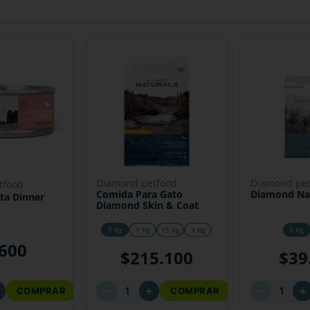
diamond petfood
diamond pe
tfood
Comida Para Gato
Diamond Nat
ta Dinner
Diamond Skin & Coat
7 Kg
1 Kg
15 Kg
3 Kg
1 Kg
600
$
215
.
100
$
39
－
－
＋
＋
＋
COMPRAR
COMPRAR