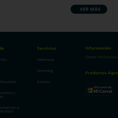
Información
de
Servicios
Correo
info@woopi.
ntos
Veterinaria
Grooming
Productos Agro
frecuentes
Eventos
 cambios y 
es
protección y 
 de datos