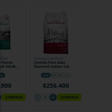
tfood
diamond petfood
 Perros
Comida Para Gato
lt Small
Diamond Indoor Cat
 Kg
8 Kg
500 Gr
3 Kg
.
900
$
256
.
400
－
＋
COMPRAR
COMPRAR