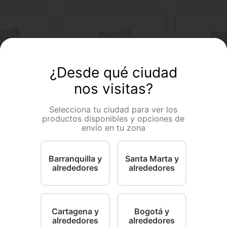
¿Desde qué ciudad
nos visitas?
Selecciona tu ciudad para ver los
tfood
diamond petfood
diamond pe
productos disponibles y opciones de
all Breed
Alimento Para Perro
Comida Para
envío en tu zona
Diamond Naturals Light
Diamond Adu
Adult
Breed
 Kg
1 Kg
7 Kg
13.6 Kg
2.7 Kg
1
Barranquilla y
Santa Marta y
alrededores
alrededores
3
.
900
$
29
.
900
$
41
－
－
＋
＋
＋
COMPRAR
COMPRAR
Cartagena y
Bogotá y
alrededores
alrededores