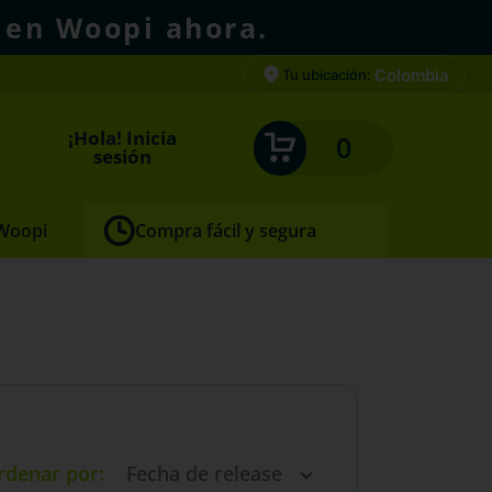
 en Woopi ahora.
Colombia
Tu ubicación:
¡Hola! Inicia
0
sesión
 Woopi
Compra fácil y segura
rdenar por
Fecha de release