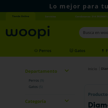
Lo mejor para t
Tienda Online
Servicios
Contáctanos: 314 5929641 
Busca en woopi
Términos más
🐶 Perros
🐱 Gatos
💊 
1
.
agility gold
2
.
hills
Dia
3
.
nexgard
Departamento
4
.
royal canin
perros
(
9
)
gatos
(
5
)
Producto
Categoría
Diam