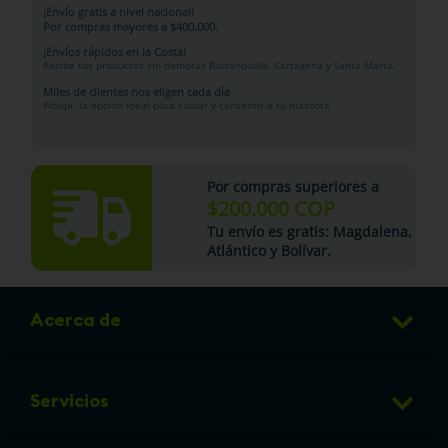
Miles de clientes nos eligen cada día
Woopi: la opción ideal para cuidar y consentir a tu mascota.
Por compras superiores a
$200.000 COP
Tu
envío es gratis
: Magdalena,
Atlántico y Bolívar.
Acerca de
Club de Puntos
Servicios
Sucursales
Veterinaria
Preguntas frecuentes
Información
Grooming
Política de cambios y devoluciones