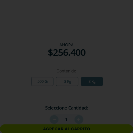
AHORA
$
256
.
400
Contenido
500 Gr
3 Kg
8 Kg
Seleccione Cantidad
－
＋
AGREGAR AL CARRITO