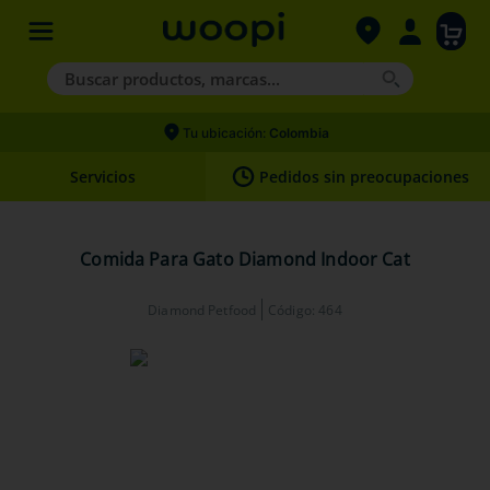
Buscar productos, marcas...
Términos más buscados
Tu ubicación:
Colombia
1
.
agility gold
Servicios
Pedidos sin preocupaciones
2
.
hills
3
.
nexgard
Comida Para Gato Diamond Indoor Cat
4
.
royal canin
Diamond Petfood
Código
:
464