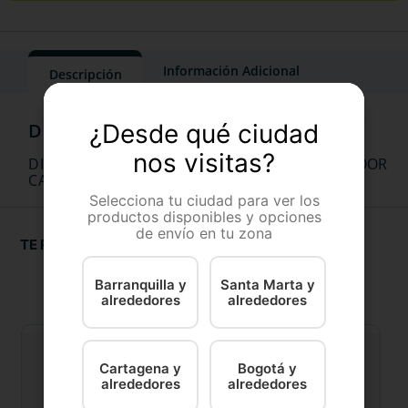
Información Adicional
Descripción
¿Desde qué ciudad
nos visitas?
DIAMOND INDOOR CAT X 18 Lb DIAMOND INDOOR
CAT X 18 Lb
Selecciona tu ciudad para ver los
productos disponibles y opciones
de envío en tu zona
TE RECOMENDAMOS
Barranquilla y
Santa Marta y
alrededores
alrededores
Cartagena y
Bogotá y
alrededores
alrededores