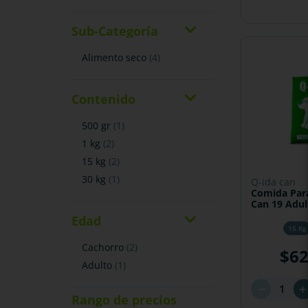
Sub-Categoría
alimento seco
(
4
)
Contenido
500 gr
(
1
)
1 kg
(
2
)
15 kg
(
2
)
30 kg
(
1
)
q-ida can
Comida Para
Can 19 Adul
Edad
15 Kg
cachorro
(
2
)
$
6
adulto
(
1
)
－