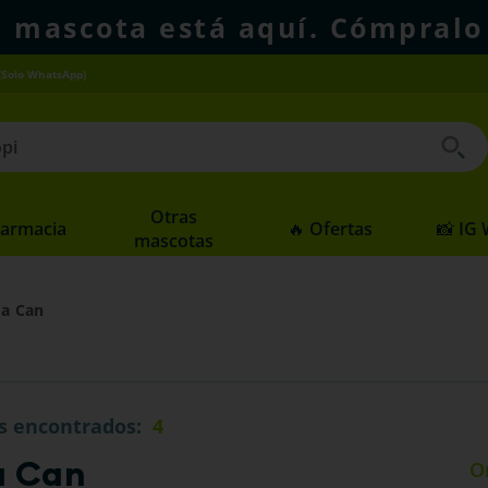
u mascota está aquí. Cómpralo
(Solo WhatsApp)
 buscados
Otras
Farmacia
🔥 Ofertas
📸 IG
mascotas
da Can
s
4
a Can
O