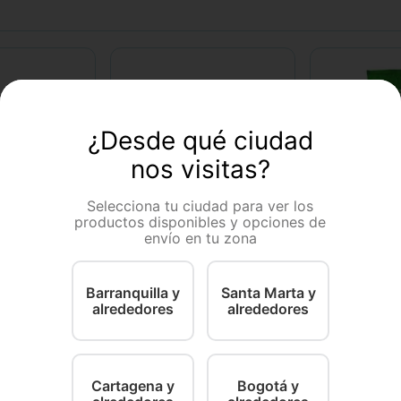
¿Desde qué ciudad
nos visitas?
Selecciona tu ciudad para ver los
productos disponibles y opciones de
q-ida can
q-ida can
envío en tu zona
 Perro Q-Ida
Q-Ida Can 19
Comida Para
to Bulto
Can Cachorr
Barranquilla y
Santa Marta y
30 Kg
1 Kg
15
alrededores
alrededores
2
.
600
$
4700
$
77
－
－
＋
＋
＋
COMPRAR
COMPRAR
Cartagena y
Bogotá y