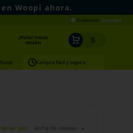
 en Woopi ahora.
Colombia
Tu ubicación:
¡Hola! Inicia
0
sesión
 Woopi
Compra fácil y segura
rdenar por
Fecha de release