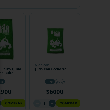
q-ida can
 Perro Q-Ida
Q-Ida Can Cachorro
os Bulto
 Kg
1 Kg
500 Gr
.
900
$
6000
－
＋
COMPRAR
COMPRAR