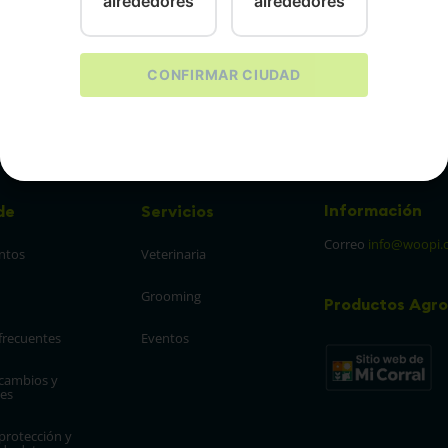
alrededores
alrededores
4
CONFIRMAR CIUDAD
Información
de
Servicios
Correo
info@woopi.
ntos
Veterinaria
Grooming
Productos Agro
frecuentes
Eventos
 cambios y 
es
protección y 