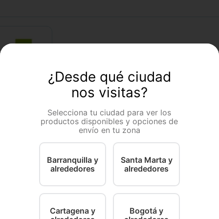
¿Desde qué ciudad
nos visitas?
Selecciona tu ciudad para ver los
productos disponibles y opciones de
envío en tu zona
– Venta por
asco no
completo)
Barranquilla y
Santa Marta y
x 1
alrededores
alrededores
500
＋
COMPRAR
Cartagena y
Bogotá y