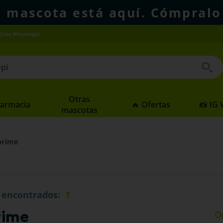
u mascota está aquí. Cómpralo
(Solo WhatsApp)
 buscados
Otras
Farmacia
🔥 Ofertas
📸 IG
mascotas
prime
1
rime
O