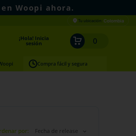
 en Woopi ahora.
Colombia
Tu ubicación:
¡Hola! Inicia
0
sesión
 Woopi
Compra fácil y segura
rdenar por
Fecha de release