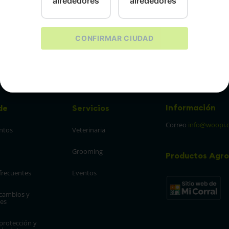
alrededores
alrededores
1
CONFIRMAR CIUDAD
Información
de
Servicios
Correo
info@woopi.
ntos
Veterinaria
Grooming
Productos Agro
frecuentes
Eventos
 cambios y 
es
protección y 