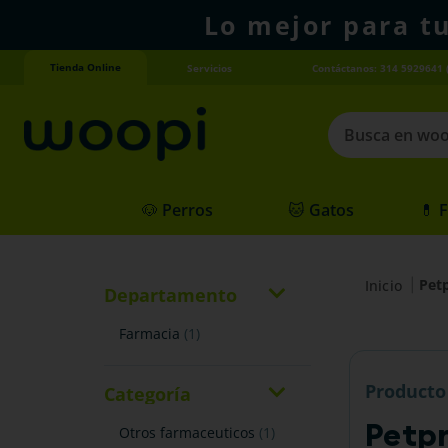
Lo mejor para t
Tienda Online
Servicios
Contáctanos: 314 5929641 
Busca en woopi
Términos más
🐶 Perros
🐱 Gatos
💊 
1
.
agility gold
2
.
hills
Pet
3
.
nexgard
Departamento
4
.
royal canin
farmacia
(
1
)
Producto
Categoría
Petp
otros farmaceuticos
(
1
)