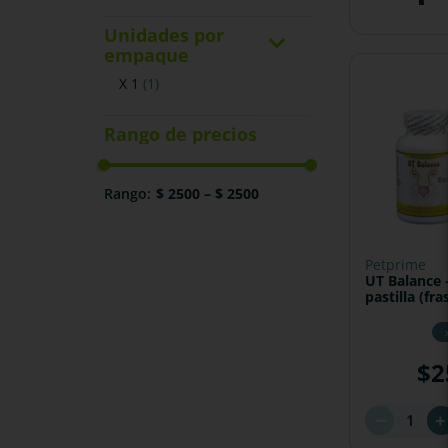
Unidades por
empaque
x 1
(
1
)
$ 2500
–
$ 2500
petprime
UT Balance 
pastilla (fr
disponible 
$
2
－