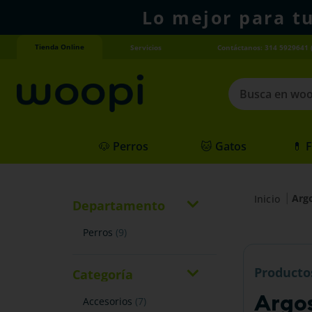
Lo mejor para t
Tienda Online
Servicios
Contáctanos: 314 5929641 
Busca en woopi
Términos más
🐶 Perros
🐱 Gatos
💊 
1
.
agility gold
2
.
hills
Arg
3
.
nexgard
Departamento
4
.
royal canin
perros
(
9
)
Producto
Categoría
Argo
accesorios
(
7
)