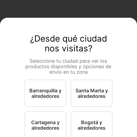
¿Desde qué ciudad
nos visitas?
Selecciona tu ciudad para ver los
productos disponibles y opciones de
envío en tu zona
argos
argos
ientes R
Correa Collar Gatos
Barranquilla y
Santa Marta y
alrededores
alrededores
400
$
10
.
000
$
46
－
－
＋
＋
＋
COMPRAR
COMPRAR
Cartagena y
Bogotá y
alrededores
alrededores