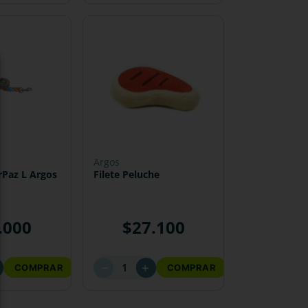
argos
Correa AmorPaz L Argos
Filete Peluche
.
000
$
27
.
100
－
＋
COMPRAR
COMPRAR