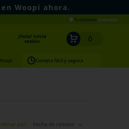
 en Woopi ahora.
Colombia
Tu ubicación:
¡Hola! Inicia
0
sesión
 Woopi
Compra fácil y segura
rdenar por
Fecha de release