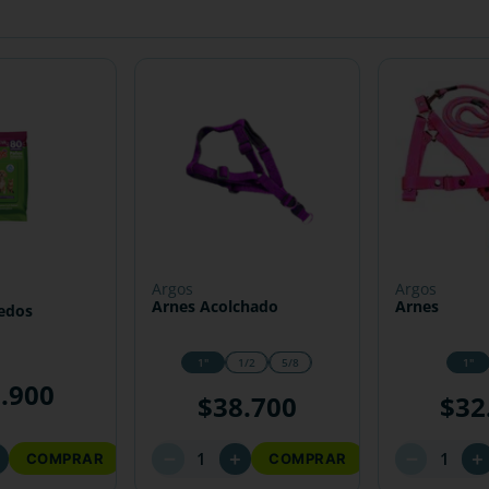
argos
argos
Arnes Acolchado
Arnes
edos
1"
1/2
5/8
1"
6
.
900
$
38
.
700
$
32
－
－
＋
＋
＋
COMPRAR
COMPRAR