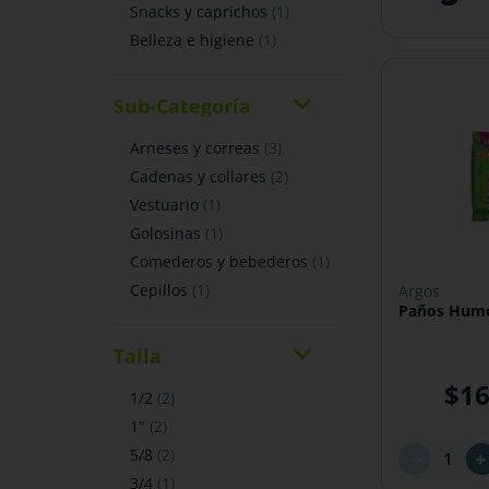
snacks y caprichos
(
1
)
belleza e higiene
(
1
)
Sub-Categoría
arneses y correas
(
3
)
cadenas y collares
(
2
)
vestuario
(
1
)
golosinas
(
1
)
comederos y bebederos
(
1
)
cepillos
(
1
)
argos
Paños Hum
Talla
$
1
1/2
(
2
)
1"
(
2
)
5/8
(
2
)
－
3/4
(
1
)