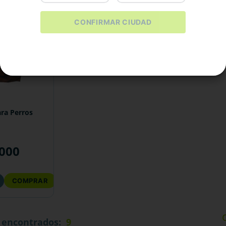
CONFIRMAR CIUDAD
ra Perros
000
＋
COMPRAR
9