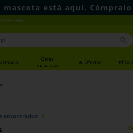
u mascota está aquí. Cómpralo
(Solo WhatsApp)
 buscados
Otras
Farmacia
🔥 Ofertas
📸 IG
mascotas
os
s
9
s
O