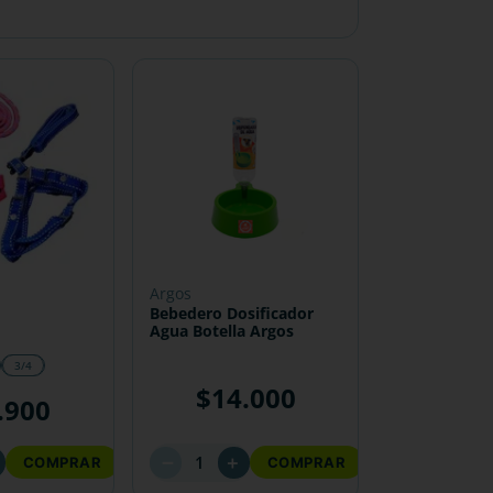
argos
Bebedero Dosificador
Agua Botella Argos
3/4
$
14
.
000
.
900
－
＋
COMPRAR
COMPRAR