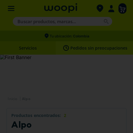
Buscar productos, marcas...
Términos más buscados
Tu ubicación:
Colombia
1
.
agility gold
Servicios
Pedidos sin preocupaciones
2
.
hills
3
.
nexgard
4
.
royal canin
Alpo
Productos
2
Alpo