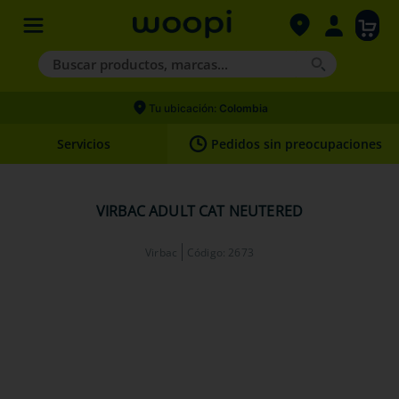
Buscar productos, marcas...
Términos más buscados
Tu ubicación:
Colombia
1
.
agility gold
Servicios
Pedidos sin preocupaciones
2
.
hills
3
.
nexgard
VIRBAC ADULT CAT NEUTERED
4
.
royal canin
Virbac
Código
:
2673