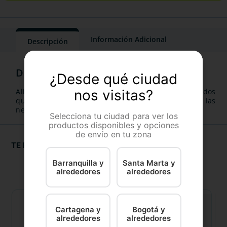
Información Adicional
Descripción
¿Desde qué ciudad
Alimento concentrado para gatos adultos esterilizados
nos visitas?
que ofrece un perfil de prevención global adaptado a las
necesidades de los mismos.
Selecciona tu ciudad para ver los
productos disponibles y opciones
de envío en tu zona
TE RECOMENDAMOS
Barranquilla y
Santa Marta y
alrededores
alrededores
Cartagena y
Bogotá y
alrededores
alrededores