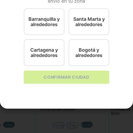
envío en tu zona
epeso y diabetes mellitus tipo II.
Barranquilla y
Santa Marta y
alrededores
alrededores
Cartagena y
Bogotá y
alrededores
alrededores
CONFIRMAR CIUDAD
Royal Canin
Royal Canin
ro Royal Canin
Comida Para Perro Royal Canin
Alimento h
Pomeranian Adulto
Chihuahua A
BHN
3 Kg
0.5 Kg
1.5 Kg
3 Kg