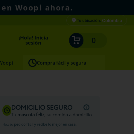
 en Woopi ahora.
Colombia
Tu ubicación:
¡Hola! Inicia
0
sesión
 Woopi
Compra fácil y segura
in Vhn
DOMICILIO SEGURO
Tu
mascota feliz
, su comida a domicilio
Haz tu
pedido fácil y recibe lo mejor en casa
.