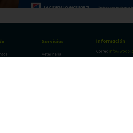
Información
de
Servicios
Correo
info@woopi.
ntos
Veterinaria
Grooming
Productos Agro
frecuentes
Eventos
 cambios y 
es
protección y 
 de datos
parencia Canal de 