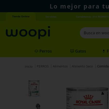
Lo mejor para t
Tienda Online
Servicios
Contáctanos: 314 5929641 
Busca en woopi
Términos más
🐶 Perros
🐱 Gatos
💊 
1
.
agility gold
2
.
hills
PERROS
Alimentos
Alimento Seco
Comida 
3
.
nexgard
4
.
royal canin