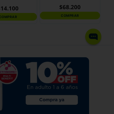
$
68
.
200
$
14
.
100
COMPRAR
COMPRAR