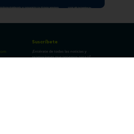
Suscríbete
¡Entérate de todas las noticias y
com
promociones que tenemos para ti!
pecuarios
Leí y acepto Términos y
Condiciones.