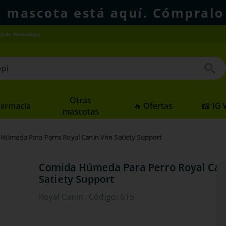
u mascota está aquí. Cómpralo
(Solo WhatsApp)
 buscados
Otras
Farmacia
🔥 Ofertas
📸 IG
mascotas
Húmeda Para Perro Royal Canin Vhn Satiety Support
Comida Húmeda Para Perro Royal Can
Satiety Support
Royal Canin
Código
:
615