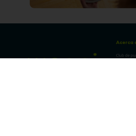
Acerca 
Club de pu
Sucursales
Preguntas 
¡Síguenos en nuestras redes!
Política de
devolucion
Política de 
privacidad
Linea trans
Denuncia