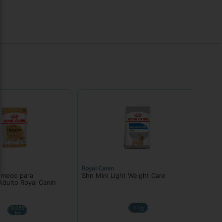
Royal Canin
úmedo para
Shn Mini Light Weight Care
dulto Royal Canin
0.085
1 Kg
kg