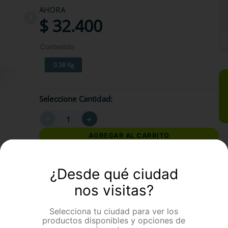
AHORA
$
32
.
400
Contenido
0.38 Kg
Seleccione Cantidad
－
＋
AGREGAR AL CARRITO
¿Desde qué ciudad
formación Adicional
nos visitas?
Selecciona tu ciudad para ver los
productos disponibles y opciones de