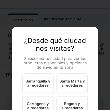
Información Adicional
Descripción
¿Desde qué ciudad
Royal Canin Gastrointestinal Low Fat es un
nos visitas?
alimento húmedo para perros exclusivo de
veterinaria para perros con sensibilidades
digestivas a largo o corto plazo.
Selecciona tu ciudad para ver los
productos disponibles y opciones
de envío en tu zona
TE RECOMENDAMOS
Barranquilla y
Santa Marta y
alrededores
alrededores
Cartagena y
Bogotá y
alrededores
alrededores