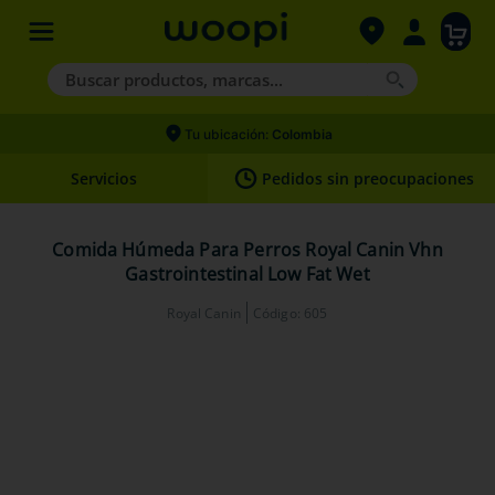
Buscar productos, marcas...
Términos más buscados
Tu ubicación:
Colombia
1
.
agility gold
Servicios
Pedidos sin preocupaciones
2
.
hills
3
.
nexgard
Comida Húmeda Para Perros Royal Canin Vhn
Gastrointestinal Low Fat Wet
4
.
royal canin
Royal Canin
Código
:
605