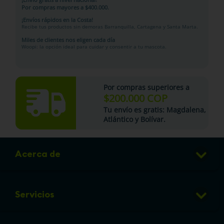
Por compras mayores a $400.000.
¡Envíos rápidos en la Costa!
Recibe tus productos sin demoras Barranquilla, Cartagena y Santa Marta.
Miles de clientes nos eligen cada día
Woopi: la opción ideal para cuidar y consentir a tu mascota.
Por compras superiores a
$200.000 COP
Tu
envío es gratis
: Magdalena,
Atlántico y Bolívar.
Acerca de
Club de Puntos
Servicios
Sucursales