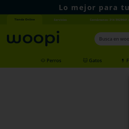
Lo mejor para t
Tienda Online
Servicios
Contáctanos: 314 5929641 
Busca en woopi
Términos más
🐶 Perros
🐱 Gatos
💊 
1
.
agility gold
2
.
hills
3
.
nexgard
4
.
royal canin