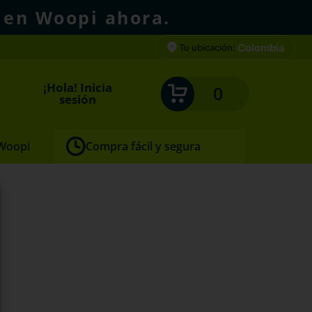
 en Woopi ahora.
Colombia
Tu ubicación:
¡Hola! Inicia
0
sesión
 Woopi
Compra fácil y segura