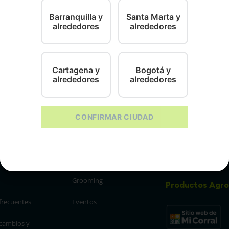
Barranquilla y
Santa Marta y
alrededores
alrededores
Cartagena y
Bogotá y
alrededores
alrededores
CONFIRMAR CIUDAD
Información
de
Servicios
Correo
info@woopi.
ntos
Veterinaria
Grooming
Productos Agro
frecuentes
Eventos
 cambios y 