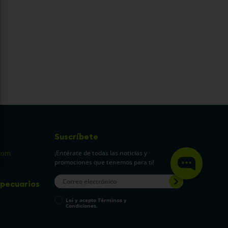
Suscríbete
¡Entérate de todas las noticias y
com
promociones que tenemos para ti!
pecuarios
Leí y acepto Términos y
Condiciones.