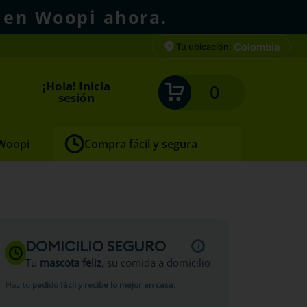
 en Woopi ahora.
Colombia
Tu ubicación:
¡Hola! Inicia
0
sesión
 Woopi
Compra fácil y segura
DOMICILIO SEGURO
Tu
mascota feliz
, su comida a domicilio
Haz tu
pedido fácil y recibe lo mejor en casa
.