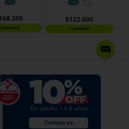
3 Kg
2 Kg
7.5 Kg
168
.
300
$
122
.
000
COMPRAR
COMPRAR