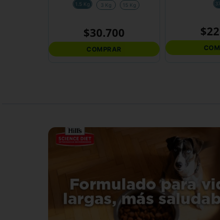
3
1.5 Kg
3 Kg
15 Kg
$
22
$
30
.
700
COM
COMPRAR