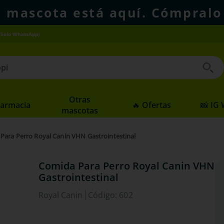
u mascota está aquí. Cómpralo
(Solo WhatsApp)
 buscados
Otras
Farmacia
🔥 Ofertas
📸 IG
mascotas
Para Perro Royal Canin VHN Gastrointestinal
Comida Para Perro Royal Canin VHN
Gastrointestinal
Royal Canin
Código
:
602