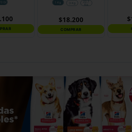
22.7
70 Gr
1 Kg
3 Kg
Kg
.
100
$
$
18
.
200
PRAR
COMPRAR