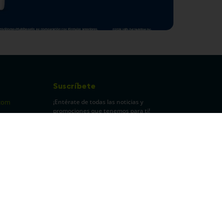
Suscríbete
¡Entérate de todas las noticias y
com
promociones que tenemos para ti!
pecuarios
Leí y acepto Términos y
Condiciones.