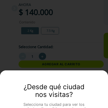
AHORA
$
140
.
000
Contenido
2 Kg
7.5 Kg
Seleccione Cantidad
－
＋
AGREGAR AL CARRITO
formación Adicional
¿Desde qué ciudad
nos visitas?
Selecciona tu ciudad para ver los