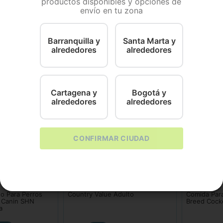
productos disponibles y opciones de
envío en tu zona
completo para perros, formulado para reducir el riesgo 
Ingredientes de alta digestibilidad. Contenido aumentado 
Barranquilla y
Santa Marta y
alrededores
alrededores
Cartagena y
Bogotá y
alrededores
alrededores
CONFIRMAR CIUDAD
Country Value
Royal Canin
o Para Perros
Country Value Adulto
Comida Para
l Canin SHN
Breed Cock
a