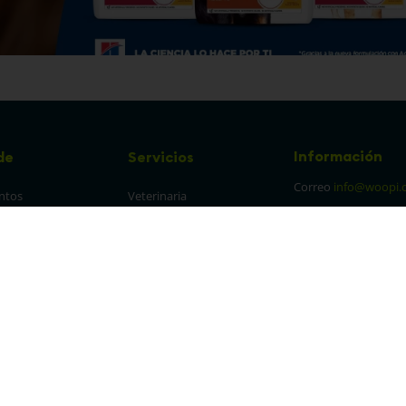
Información
de
Servicios
Correo
info@woopi.
ntos
Veterinaria
Grooming
Productos Agro
frecuentes
Eventos
 cambios y 
es
protección y 
 de datos