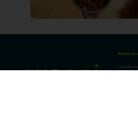
Acerca 
Club de pu
Sucursales
Preguntas 
¡Síguenos en nuestras redes!
Política de
devolucion
Política de 
privacidad