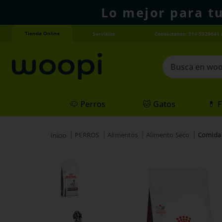
Lo mejor para t
Tienda Online
Servicios
Contáctanos: 314 5929641 
Busca en woopi
Términos más
🐶 Perros
🐱 Gatos
💊 
1
.
agility gold
2
.
hills
PERROS
Alimentos
Alimento Seco
Comida 
3
.
nexgard
4
.
royal canin