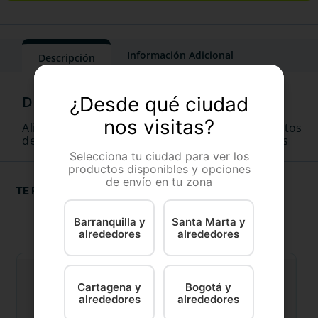
Información Adicional
Descripción
¿Desde qué ciudad
nos visitas?
Alimento dietético completo para perros adultos
de talla pequeña con sensibilidades alimentarias
Selecciona tu ciudad para ver los
productos disponibles y opciones
de envío en tu zona
TE RECOMENDAMOS
Barranquilla y
Santa Marta y
alrededores
alrededores
Cartagena y
Bogotá y
alrededores
alrededores