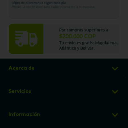
Miles de clientes nos eligen cada día
Woopi: la opción ideal para cuidar y consentir a tu mascota.
Por compras superiores a
$200.000 COP
Tu
envío es gratis
: Magdalena,
Atlántico y Bolívar.
Acerca de
Club de Puntos
Servicios
Sucursales
Veterinaria
Preguntas frecuentes
Información
Grooming
Política de cambios y devoluciones