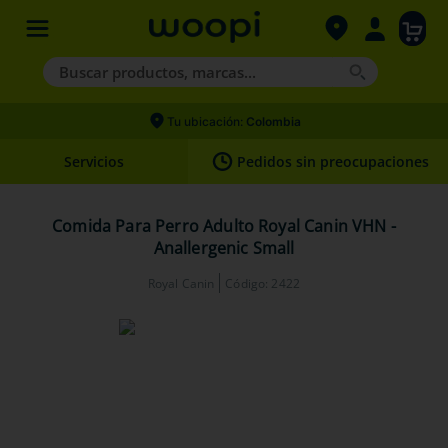
Buscar productos, marcas...
Términos más buscados
Tu ubicación:
Colombia
1
.
agility gold
Servicios
Pedidos sin preocupaciones
2
.
hills
3
.
nexgard
Comida Para Perro Adulto Royal Canin VHN -
Anallergenic Small
4
.
royal canin
Royal Canin
Código
:
2422