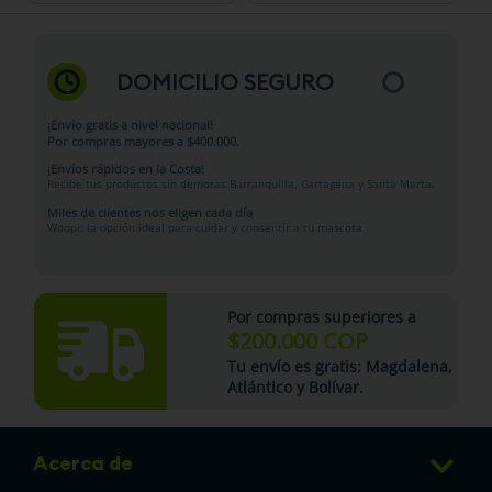
DOMICILIO SEGURO
¡Envío gratis a nivel nacional!
Por compras mayores a $400.000.
¡Envíos rápidos en la Costa!
Recibe tus productos sin demoras Barranquilla, Cartagena y Santa Marta.
Miles de clientes nos eligen cada día
Woopi: la opción ideal para cuidar y consentir a tu mascota.
Por compras superiores a
$200.000 COP
Tu
envío es gratis
: Magdalena,
Atlántico y Bolívar.
Acerca de