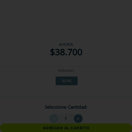
AHORA
$
38
.
700
Volumen
60 ML
Seleccione Cantidad
－
＋
AGREGAR AL CARRITO