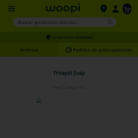
Buscar productos, marcas...
Términos más buscados
Tu ubicación:
Colombia
1
.
agility gold
Servicios
Pedidos sin preocupaciones
2
.
hills
3
.
nexgard
Triseptil Susp
4
.
royal canin
Invet
Código
:
950