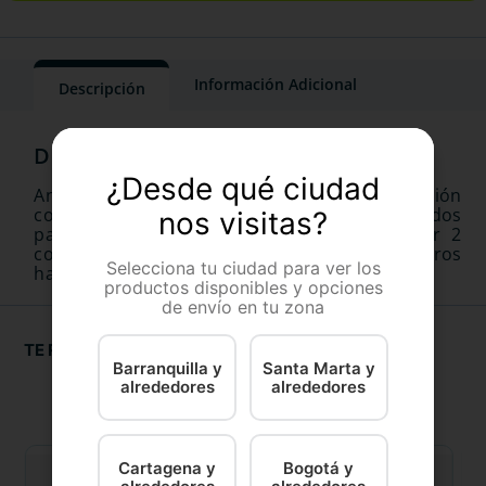
Información Adicional
Descripción
¿Desde qué ciudad
Antiparasitario interno oral de liberación
controlada en comprimidos birranurados
nos visitas?
palatables. Envase conteniendo 1 blister por 2
comprimidos birranurados palatables para perros
Selecciona tu ciudad para ver los
hasta 10 kg.
productos disponibles y opciones
de envío en tu zona
TE RECOMENDAMOS
Barranquilla y
Santa Marta y
alrededores
alrededores
Cartagena y
Bogotá y