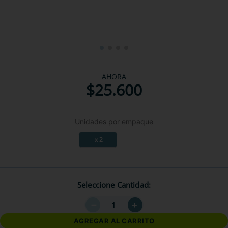
AHORA
$
25
.
600
Unidades por empaque
x 2
Seleccione Cantidad
－
＋
AGREGAR AL CARRITO