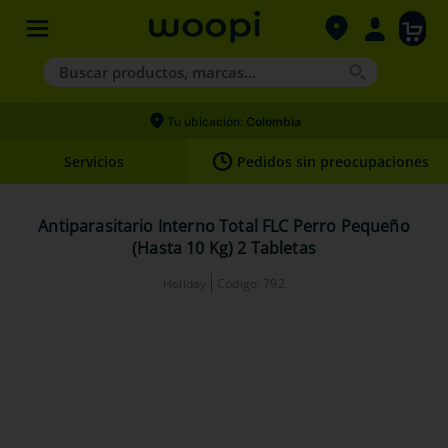
Buscar productos, marcas...
Términos más buscados
Tu ubicación:
Colombia
1
.
agility gold
Servicios
Pedidos sin preocupaciones
2
.
hills
3
.
nexgard
Antiparasitario Interno Total FLC Perro Pequeño
(Hasta 10 Kg) 2 Tabletas
4
.
royal canin
Holiday
Código
:
792