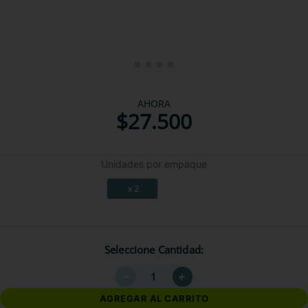
AHORA
$
27
.
500
Unidades por empaque
x 2
Seleccione Cantidad
－
＋
AGREGAR AL CARRITO