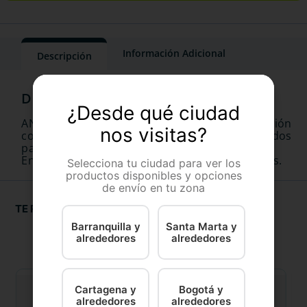
Información Adicional
Descripción
¿Desde qué ciudad
ANTIPARASITARIO interno oral de liberación
nos visitas?
controlada en comprimidos birranurados
palatables.
Envase conteniendo 1 blister con 2 comprimidos.
Selecciona tu ciudad para ver los
productos disponibles y opciones
de envío en tu zona
TE RECOMENDAMOS
Barranquilla y
Santa Marta y
alrededores
alrededores
Cartagena y
Bogotá y
alrededores
alrededores