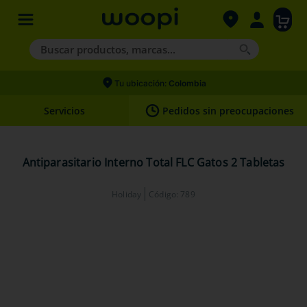
Buscar productos, marcas...
Términos más buscados
Tu ubicación:
Colombia
1
.
agility gold
Servicios
Pedidos sin preocupaciones
2
.
hills
3
.
nexgard
Antiparasitario Interno Total FLC Gatos 2 Tabletas
4
.
royal canin
Holiday
Código
:
789