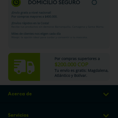
¡Envíos rápidos en la Costa!
Recibe tus productos sin demoras Barranquilla, Cartagena y Santa Marta.
Miles de clientes nos eligen cada día
Woopi: la opción ideal para cuidar y consentir a tu mascota.
Por compras superiores a
$200.000 COP
Tu
envío es gratis
: Magdalena,
Atlántico y Bolívar.
Acerca de
Club de Puntos
Servicios
Sucursales
Veterinaria
Preguntas frecuentes
Información