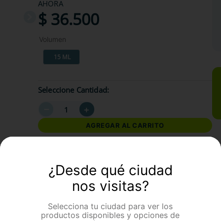
AHORA
$
36
.
500
Volumen
15 ML
Seleccione Cantidad
－
＋
AGREGAR AL CARRITO
formación Adicional
¿Desde qué ciudad
nos visitas?
Selecciona tu ciudad para ver los
productos disponibles y opciones de