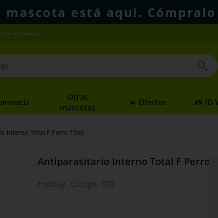
u mascota está aquí. Cómpralo
(Solo WhatsApp)
 buscados
Otras
Farmacia
🔥 Ofertas
📸 IG
mascotas
io Interno Total F Perro 15ml
Antiparasitario Interno Total F Perro 
Holiday
Código
:
788