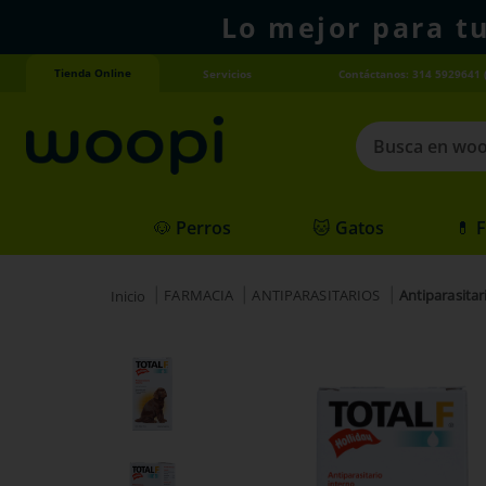
Lo mejor para t
Tienda Online
Servicios
Contáctanos: 314 5929641 
Busca en woopi
Términos más
🐶 Perros
🐱 Gatos
💊 
1
.
agility gold
2
.
hills
FARMACIA
ANTIPARASITARIOS
Antiparasitar
3
.
nexgard
4
.
royal canin