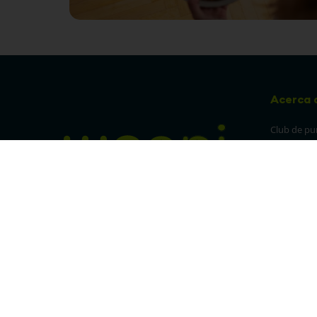
Acerca 
Club de pu
Sucursales
Preguntas 
¡Síguenos en nuestras redes!
Política de
devolucion
Política de 
privacidad
Linea trans
Denuncia