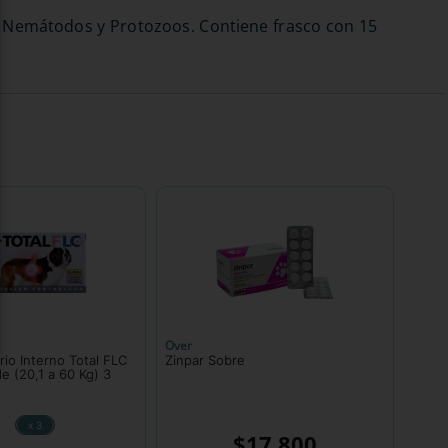
r: Nemátodos y Protozoos. Contiene frasco con 15
Over
rio Interno Total FLC
Zinpar Sobre
e (20,1 a 60 Kg) 3
x 3
$
17
.
800