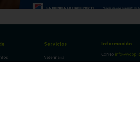
Información
de
Servicios
Correo
info@woopi.
ntos
Veterinaria
Grooming
Productos Agro
frecuentes
Eventos
 cambios y 
es
protección y 
 de datos
parencia Canal de 