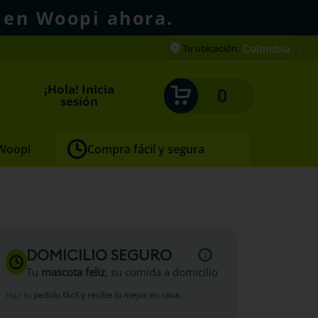
 en Woopi ahora.
Colombia
Tu ubicación:
¡Hola! Inicia
0
sesión
 Woopi
Compra fácil y segura
15ml
DOMICILIO SEGURO
Tu
mascota feliz
, su comida a domicilio
Haz tu
pedido fácil y recibe lo mejor en casa
.