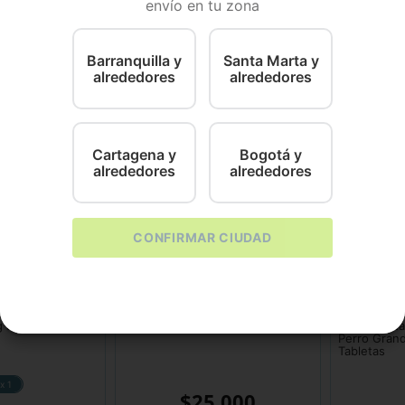
envío en tu zona
ndicado para el control y tratamiento de infestaciones po
Barranquilla y
Santa Marta y
alrededores
alrededores
Cartagena y
Bogotá y
alrededores
alrededores
CONFIRMAR CIUDAD
Provet
Holiday
Nexgard L (10 kg a 25 kg.)
Canisan D
Antiparasita
Perro Grand
Tabletas
x 1
$
25
.
000