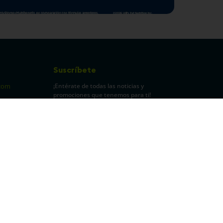
Suscríbete
¡Entérate de todas las noticias y
com
promociones que tenemos para ti!
pecuarios
Leí y acepto Términos y
Condiciones.