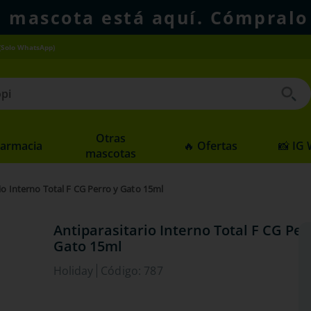
u mascota está aquí. Cómpralo
(Solo WhatsApp)
 buscados
Otras
Farmacia
🔥 Ofertas
📸 IG
mascotas
io Interno Total F CG Perro y Gato 15ml
Antiparasitario Interno Total F CG Per
Gato 15ml
Holiday
Código
:
787