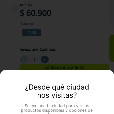
AHORA
$
60
.
900
Volumen
15 ML
Seleccione Cantidad
－
＋
AGREGAR AL CARRITO
¿Desde qué ciudad
formación Adicional
nos visitas?
Selecciona tu ciudad para ver los
productos disponibles y opciones de