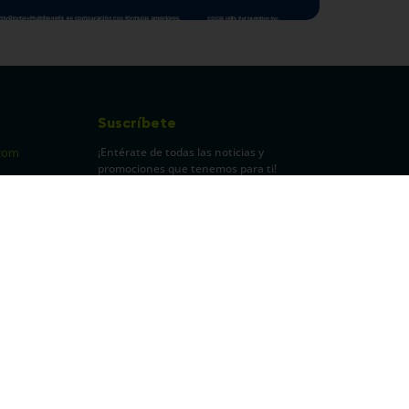
Suscríbete
¡Entérate de todas las noticias y
com
promociones que tenemos para ti!
pecuarios
Leí y acepto Términos y
Condiciones.