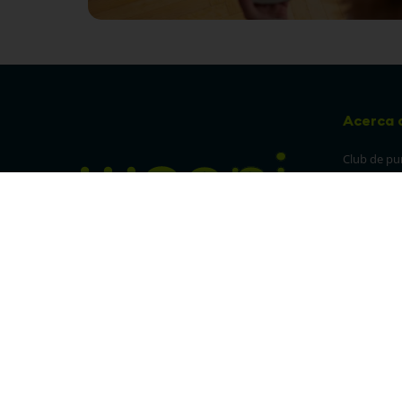
Acerca 
Club de pu
Sucursales
Preguntas 
¡Síguenos en nuestras redes!
Política de
devolucion
Política de 
privacidad
Linea trans
Denuncia