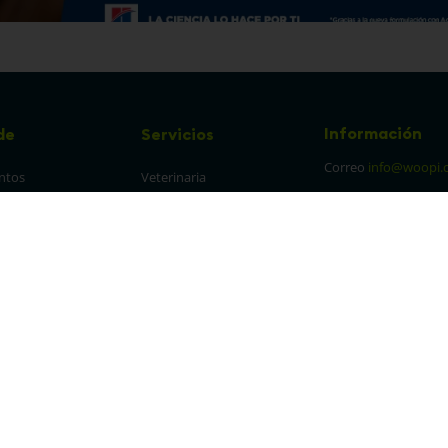
Información
de
Servicios
Correo
info@woopi.
ntos
Veterinaria
Grooming
Productos Agro
frecuentes
Eventos
 cambios y 
es
protección y 
 de datos
parencia Canal de 