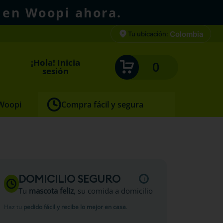
 en Woopi ahora.
Colombia
Tu ubicación:
¡Hola! Inicia
0
sesión
 Woopi
Compra fácil y segura
ro y
DOMICILIO SEGURO
Tu
mascota feliz
, su comida a domicilio
Haz tu
pedido fácil y recibe lo mejor en casa
.