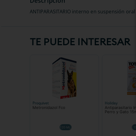
ANTIPARASITARIO interno en suspensión oral p
TE PUEDE INTERESAR
Proquivet
Holiday
Metronidazol Fco
Antiparasitario 
Perro y Gato 15
120 ML
1