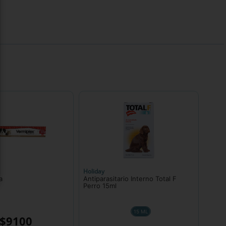
Holiday
a
Antiparasitario Interno Total F
Perro 15ml
15 ML
$
9100