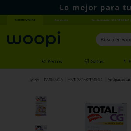
Lo mejor para t
Tienda Online
Servicios
Contáctanos: 314 5929641 
Busca en woopi
Términos más
🐶 Perros
🐱 Gatos
💊 
1
.
agility gold
2
.
hills
FARMACIA
ANTIPARASITARIOS
Antiparasitar
3
.
nexgard
4
.
royal canin