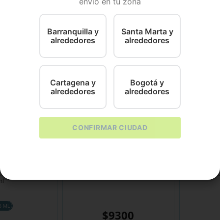
envío en tu zona
ara el control de giardias y coccidias
Barranquilla y
Santa Marta y
alrededores
alrededores
Cartagena y
Bogotá y
alrededores
alrededores
CONFIRMAR CIUDAD
Vicar
Zoo
Interno Total F CG
Vimec
Vermiplex J
ml
5 ML
$
9300