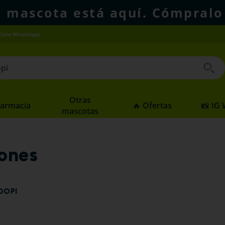
u mascota está aquí. Cómpralo
(Solo WhatsApp)
 buscados
Otras
Farmacia
🔥 Ofertas
📸 IG
mascotas
iones
OOPI