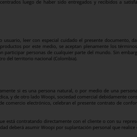
entrados luego de haber sido entregados y recibidos a satisfac
o usuario, leer con especial cuidado el presente documento, d
 productos por este medio, se aceptan plenamente los término
n participar personas de cualquier parte del mundo. Sin embargo
ro del territorio nacional (Colombia).
rectamente si es una persona natural, o por medio de una perso
ídica, y de otro lado Woopi, sociedad comercial debidamente cons
d de comercio electrónico, celebran el presente contrato de con
e está contratando directamente con el cliente o con su repres
idad deberá asumir Woopi por suplantación personal que realice c