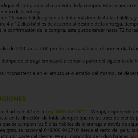
e indique el comprador al momento de la compra. Esta se podrá e
mento de la entrega.
mo 16 horas hábiles y con un límite máximo de 4 días hábiles, y p
tre 4 a 12 días hábiles de acuerdo al destino de la entrega, tie
e la confirmación de la compra, esta puede tardar hasta 72 hora
l día de 7:00 am a 7:00 pm de lunes a sábado, el primer día hábi
l tiempo de entrega empezará a contar a partir del siguiente día 
a inconsistencia en el empaque o estado del mismo, se deberá d
UCIONES
en el artículo 47 de la
Ley 1480 del 2011
, Woopi, dispone de un 
ucto en la dirección definida siempre que no se trate de bienes 
es que se cumplan los 5 días hábiles de la entrega a través de algu
ínea gratuita nacional 018000-942710 desde el resto del país, t
ducto por parte del cliente, Woopi dispondrá de 5 días hábiles par