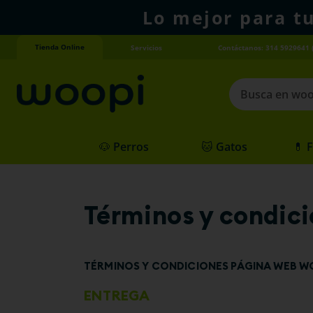
Lo mejor para t
Tienda Online
Servicios
Contáctanos: 314 5929641 
Busca en woopi
Términos más
🐶 Perros
🐱 Gatos
💊 
1
.
agility gold
2
.
hills
3
.
nexgard
Términos y condic
4
.
royal canin
TÉRMINOS Y CONDICIONES PÁGINA WEB W
ENTREGA