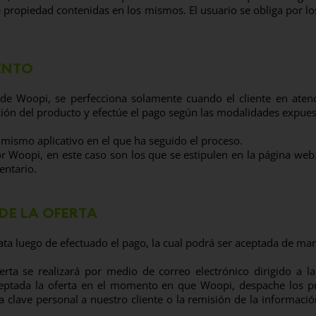
e propiedad contenidas en los mismos. El usuario se obliga por l
ENTO
de Woopi, se perfecciona solamente cuando el cliente en atenci
ción del producto y efectúe el pago según las modalidades expues
l mismo aplicativo en el que ha seguido el proceso.
or Woopi, en este caso son los que se estipulen en la página w
entario.
DE LA OFERTA
a luego de efectuado el pago, la cual podrá ser aceptada de mane
a se realizará por medio de correo electrónico dirigido a la 
ptada la oferta en el momento en que Woopi, despache los pro
 la clave personal a nuestro cliente o la remisión de la informaci