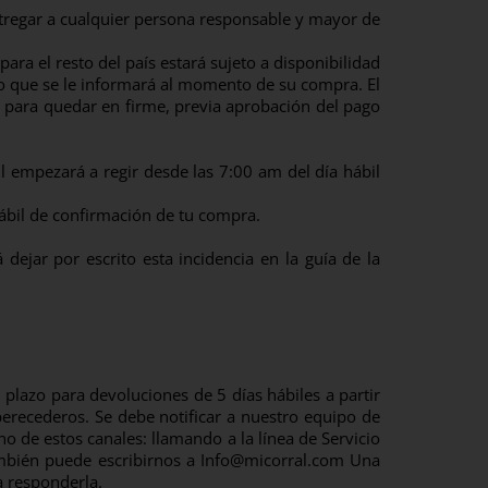
ntregar a cualquier persona responsable y mayor de
ara el resto del país estará sujeto a disponibilidad
mpo que se le informará al momento de su compra. El
s para quedar en firme, previa aprobación del pago
l empezará a regir desde las 7:00 am del día hábil
hábil de confirmación de tu compra.
ejar por escrito esta incidencia en la guía de la
plazo para devoluciones de 5 días hábiles a partir
perecederos. Se debe notificar a nuestro equipo de
no de estos canales: llamando a la línea de Servicio
ambién puede escribirnos a
Info@micorral.com
Una
a responderla.