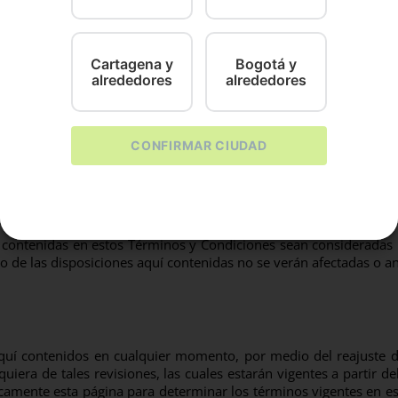
el usuario admite haber leído y entendido estos Términos de Uso 
aplicables que hagan parte de la Legislación Colombiana. Adem
reglas, guías, políticas, términos y condiciones aplicables a dicho
esté disponible para su uso en otros lugares, estando prohibido 
Cartagena y
Bogotá y
io desde otros lugares lo harán bajo su propia iniciativa y es su
alrededores
alrededores
e acuerdo con estos términos, favor abstenerse de usar este siti
s leyes de Colombia. Estos términos y condiciones están sujetos
oopi, y a partir de la fecha de modificación de estos términos y
CONFIRMAR CIUDAD
umento modificado.
contenidas en estos Términos y Condiciones sean consideradas nul
esto de las disposiciones aquí contenidas no se verán afectadas o a
í contenidos en cualquier momento, por medio del reajuste de 
uiera de tales revisiones, las cuales estarán vigentes a partir
icamente esta página para determinar los términos vigentes en e