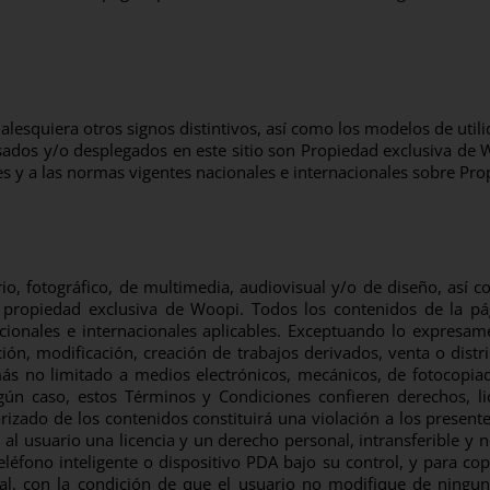
alesquiera otros signos distintivos, así como los modelos de util
 usados y/o desplegados en este sitio son Propiedad exclusiva de 
s y a las normas vigentes nacionales e internacionales sobre Prop
ario, fotográfico, de multimedia, audiovisual y/o de diseño, así
e propiedad exclusiva de Woopi. Todos los contenidos de la p
ionales e internacionales aplicables. Exceptuando lo expresam
ón, modificación, creación de trabajos derivados, venta o distri
s no limitado a medios electrónicos, mecánicos, de fotocopiado
ún caso, estos Términos y Condiciones confieren derechos, lice
rizado de los contenidos constituirá una violación a los presen
al usuario una licencia y un derecho personal, intransferible y n
léfono inteligente o dispositivo PDA bajo su control, y para c
l, con la condición de que el usuario no modifique de ningun