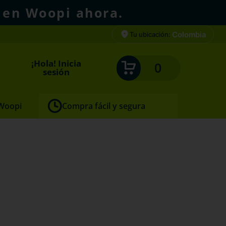
 en Woopi ahora.
Colombia
Tu ubicación:
¡Hola! Inicia
0
sesión
 Woopi
Compra fácil y segura