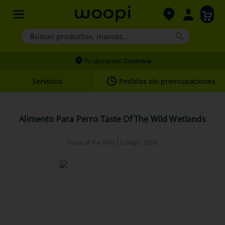
Buscar productos, marcas...
Términos más buscados
Tu ubicación:
Colombia
1
.
agility gold
Servicios
Pedidos sin preocupaciones
2
.
hills
3
.
nexgard
Alimento Para Perro Taste Of The Wild Wetlands
4
.
royal canin
Taste of the Wild
Código
:
2058