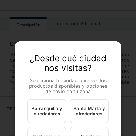
Información Adicional
Descripción
¡El Pernil Medio X 1Und de Dalmatas es una
¿Desde qué ciudad
deliciosa opción para disfrutar de deliciosos
huesos de placer exóticos! Esta exquisitez contiene
nos visitas?
nutrientes esenciales y ofrece diferentes sabores
ricos y únicos. Consíguelo para disfrutar de una
Selecciona tu ciudad para ver los
merienda saludable y deliciosa. ¡Un imprescindible
productos disponibles y opciones
de la cocina!
de envío en tu zona
Barranquilla y
Santa Marta y
TE RECOMENDAMOS
alrededores
alrededores