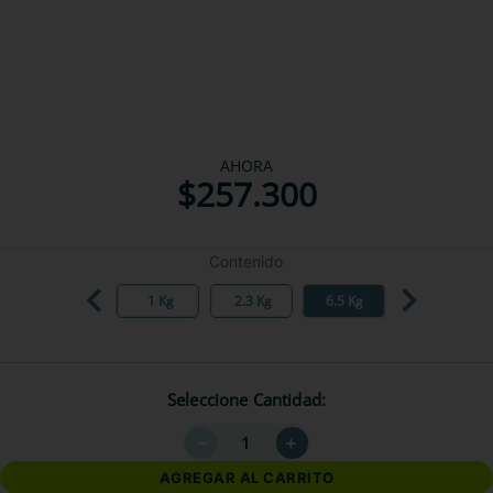
AHORA
$
257
.
300
Contenido
1 Kg
2.3 Kg
6.5 Kg
Seleccione Cantidad
－
＋
AGREGAR AL CARRITO