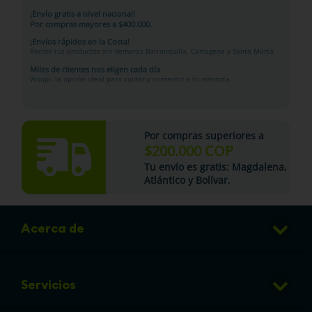
¡Envío gratis a nivel nacional!
Por compras mayores a $400.000.
¡Envíos rápidos en la Costa!
Recibe tus productos sin demoras Barranquilla, Cartagena y Santa Marta.
Miles de clientes nos eligen cada día
Woopi: la opción ideal para cuidar y consentir a tu mascota.
Por compras superiores a
$200.000 COP
Tu
envío es gratis
: Magdalena,
Atlántico y Bolívar.
Acerca de
Club de Puntos
Servicios
Sucursales