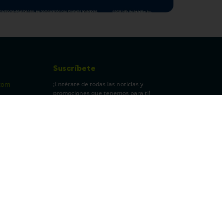
Suscríbete
¡Entérate de todas las noticias y
com
promociones que tenemos para ti!
pecuarios
Leí y acepto Términos y
Condiciones.