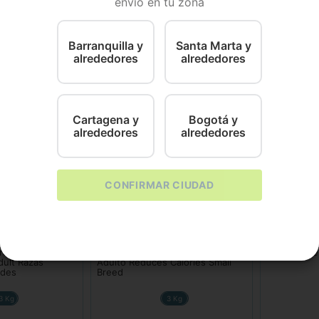
envío en tu zona
0Gr PEDIGREE POUCH ADULTO POLLO-SALSA X100Gr
Barranquilla y
Santa Marta y
alrededores
alrededores
Cartagena y
Bogotá y
alrededores
alrededores
CONFIRMAR CIUDAD
Pro Plan
Hills
ro Pro Plan
Comida Para Perro Pro Plan
Hills Canin
dult Razas
Adulto Reduces Calories Small
ndes
Breed
3 Kg
3 Kg