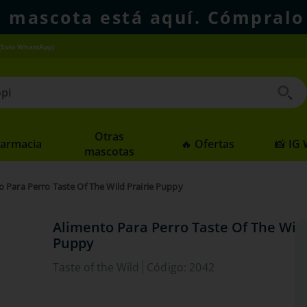
u mascota está aquí. Cómpralo
(Solo WhatsApp)
 buscados
Otras
Farmacia
🔥 Ofertas
📸 IG
mascotas
o Para Perro Taste Of The Wild Prairie Puppy
Alimento Para Perro Taste Of The Wild
Puppy
Taste of the Wild
Código
:
2042