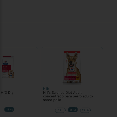
Hills
e H/D Dry
Hill's Science Diet Adult
concentrado para perro adulto
sabor pollo
1.5 Kg
35 Lb
5 Lb
15 Lb