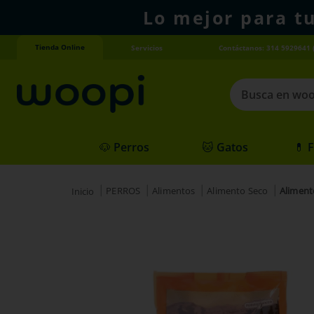
Lo mejor para t
Tienda Online
Servicios
Contáctanos: 314 5929641 
Busca en woopi
Términos más
🐶 Perros
🐱 Gatos
💊 
1
.
agility gold
2
.
hills
PERROS
Alimentos
Alimento Seco
Aliment
3
.
nexgard
4
.
royal canin