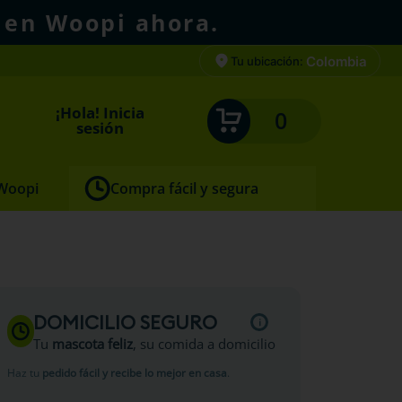
 en Woopi ahora.
Colombia
Tu ubicación:
¡Hola! Inicia
0
sesión
 Woopi
Compra fácil y segura
 Prairie
DOMICILIO SEGURO
Tu
mascota feliz
, su comida a domicilio
Haz tu
pedido fácil y recibe lo mejor en casa
.