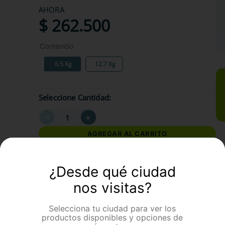
AHORA
$
262
.
500
Contenido
6.5 Kg
12.7 Kg
Seleccione Cantidad
－
＋
AGREGAR AL CARRITO
¿Desde qué ciudad
formación Adicional
nos visitas?
Selecciona tu ciudad para ver los
productos disponibles y opciones de