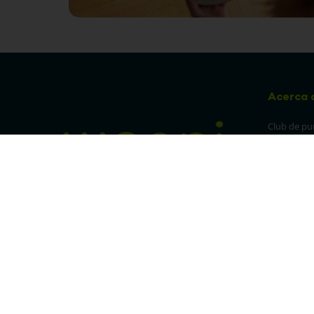
Acerca 
Club de pu
Sucursales
Preguntas 
¡Síguenos en nuestras redes!
Política de
devolucion
Política de 
privacidad
Linea trans
Denuncia