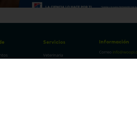
Información
de
Servicios
Correo
info@woopi.
ntos
Veterinaria
Grooming
Productos Agro
frecuentes
Eventos
 cambios y 
es
protección y 
 de datos
parencia Canal de 