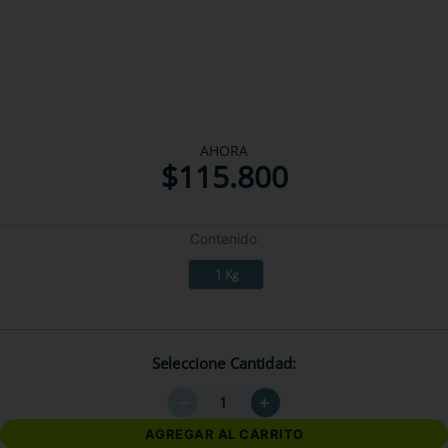
AHORA
$
115
.
800
Contenido
1 Kg
Seleccione Cantidad
－
＋
AGREGAR AL CARRITO