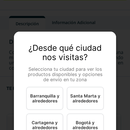
Información Adicional
Descripción
¿Desde qué ciudad
Combinación perfecta ayuda al desarrollo de una
nos visitas?
microbiota intestinal saludable, proporcionando
una mejor digestibilidad de los alimentos y, en
consecuencia, una mayor eficiencia alimentaria.
Selecciona tu ciudad para ver los
productos disponibles y opciones
de envío en tu zona
TE RECOMENDAMOS
Barranquilla y
Santa Marta y
alrededores
alrededores
Cartagena y
Bogotá y
alrededores
alrededores