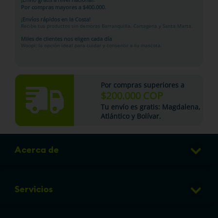
Por compras mayores a $400.000.
¡Envíos rápidos en la Costa!
Recibe tus productos sin demoras Barranquilla, Cartagena y Santa Marta.
Miles de clientes nos eligen cada día
Woopi: la opción ideal para cuidar y consentir a tu mascota.
Por compras superiores a
$200.000 COP
Tu
envío es gratis
: Magdalena,
Atlántico y Bolívar.
Acerca de
Club de Puntos
Servicios
Sucursales