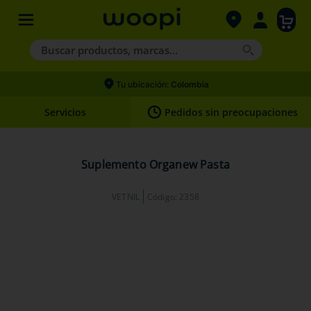
Buscar productos, marcas...
Términos más buscados
Tu ubicación:
Colombia
1
.
agility gold
Servicios
Pedidos sin preocupaciones
2
.
hills
3
.
nexgard
Suplemento Organew Pasta
4
.
royal canin
VETNIL
Código
:
2358