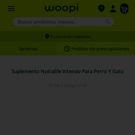
Buscar productos, marcas...
Términos más buscados
Tu ubicación:
Colombia
1
.
agility gold
Servicios
Pedidos sin preocupaciones
2
.
nexgard
3
.
hills
Suplemento Nutralife Intensiv Para Perro Y Gato
4
.
royal canin
VETNIL
Código
:
2354