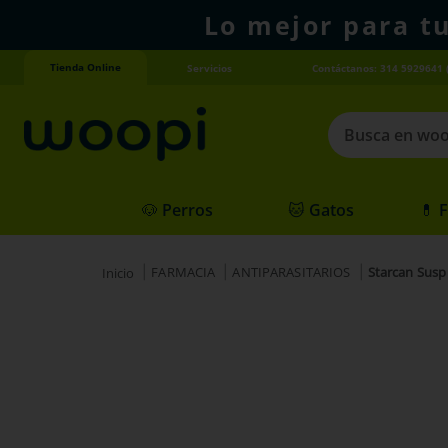
Lo mejor para t
Tienda Online
Servicios
Contáctanos: 314 5929641 
Busca en woopi
Términos más
🐶 Perros
🐱 Gatos
💊 
1
.
agility gold
2
.
hills
FARMACIA
ANTIPARASITARIOS
Starcan Susp 
3
.
nexgard
4
.
royal canin