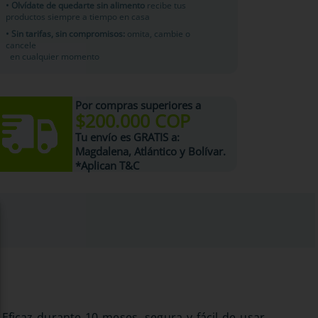
• Olvídate de quedarte sin alimento
recibe tus
productos siempre a tiempo en casa
• Sin tarifas, sin compromisos:
omita, cambie o
cancele
en cualquier momento
Por compras superiores a
$200.000 COP
Tu
envío es GRATIS
a:
Magdalena, Atlántico y Bolívar.
*Aplican T&C
 Eficaz durante 10 meses, segura y fácil de usar.