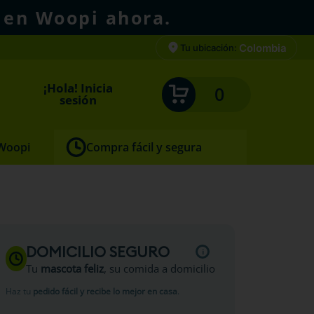
 en Woopi ahora.
Colombia
Tu ubicación:
¡Hola! Inicia
0
sesión
 Woopi
Compra fácil y segura
DOMICILIO SEGURO
Tu
mascota feliz
, su comida a domicilio
Haz tu
pedido fácil y recibe lo mejor en casa
.