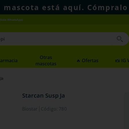
u mascota está aquí. Cómpralo
(Solo WhatsApp)
 buscados
Otras
Farmacia
🔥 Ofertas
📸 IG
mascotas
Ja
Starcan Susp Ja
Biostar
Código
:
780