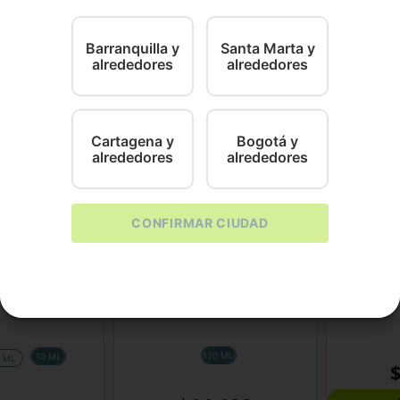
 para tu mejor amigo".
Barranquilla y
Santa Marta y
alrededores
alrededores
Cartagena y
Bogotá y
alrededores
alrededores
CONFIRMAR CIUDAD
Proquivet
Provet
Rondel Jeringa
Metronidazol Fco
Canisan D
120 ML
10 ML
5 ML