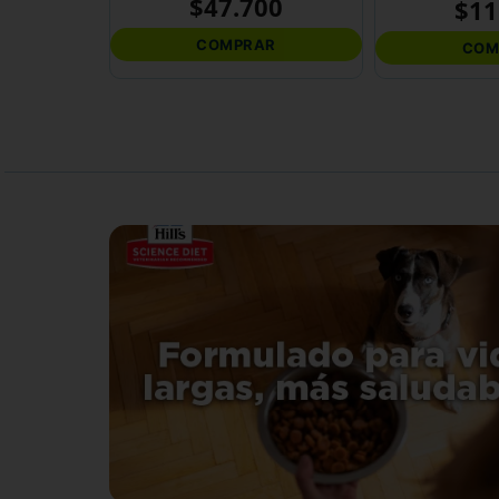
$
47
.
700
$
11
COMPRAR
COM