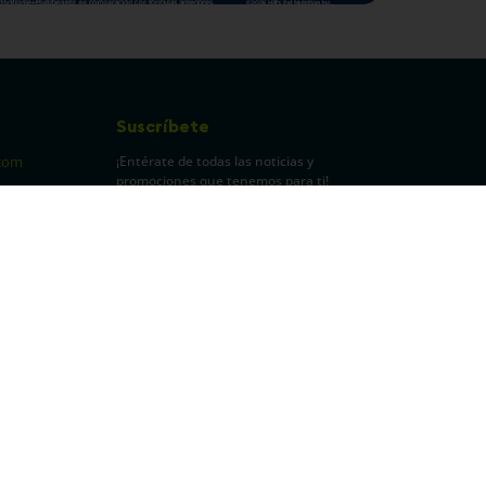
Suscríbete
¡Entérate de todas las noticias y
com
promociones que tenemos para ti!
pecuarios
Leí y acepto Términos y
Condiciones.