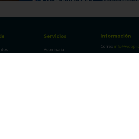
Información
de
Servicios
Correo
info@woopi.
ntos
Veterinaria
Grooming
Productos Agro
frecuentes
Eventos
 cambios y 
es
protección y 
 de datos
parencia Canal de 