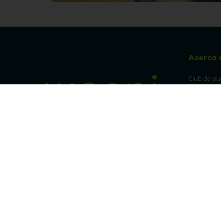
Acerca 
Club de pu
Sucursales
Preguntas 
¡Síguenos en nuestras redes!
Política de
devolucion
Política de 
privacidad
Linea trans
Denuncia