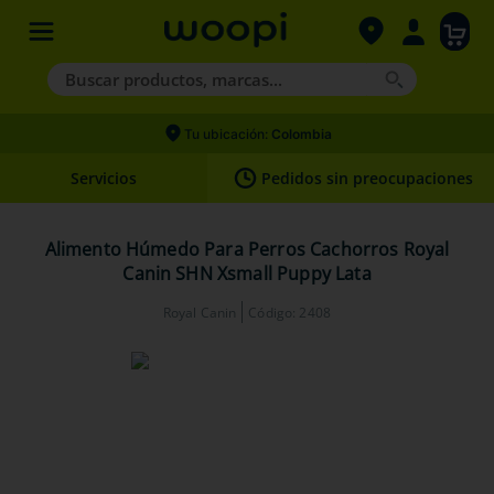
Buscar productos, marcas...
Términos más buscados
Tu ubicación:
Colombia
1
.
agility gold
Servicios
Pedidos sin preocupaciones
2
.
hills
3
.
nexgard
Alimento Húmedo Para Perros Cachorros Royal
Canin SHN Xsmall Puppy Lata
4
.
royal canin
Royal Canin
Código
:
2408