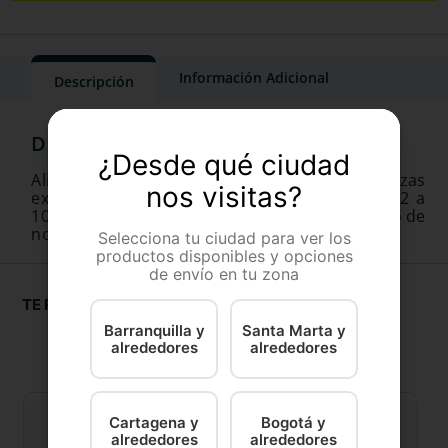
Información Adicional
Descripción
¿Desde qué ciudad
Alimento húmedo para cachorros de razas
nos visitas?
extrapequeñas formulado para cachorros de 2 a
10 meses de edad con un peso adulto esperado de
no más de 4 kilogramos.
Selecciona tu ciudad para ver los
productos disponibles y opciones
de envío en tu zona
TE RECOMENDAMOS
Barranquilla y
Santa Marta y
alrededores
alrededores
Cartagena y
Bogotá y
alrededores
alrededores