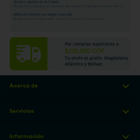
¡Envíos rápidos en la Costa!
Recibe tus productos sin demoras Barranquilla, Cartagena y Santa Marta.
Miles de clientes nos eligen cada día
Woopi: la opción ideal para cuidar y consentir a tu mascota.
Por compras superiores a
$200.000 COP
Tu
envío es gratis
: Magdalena,
Atlántico y Bolívar.
Acerca de
Club de Puntos
Servicios
Sucursales
Veterinaria
Preguntas frecuentes
Información