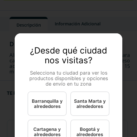
Información Adicional
Descripción
¿Desde qué ciudad
Alimento completo para perros - Especial para
nos visitas?
cachorros de razas grandes (de 26 a 44 kg de peso
adulto) - A partir de los 2 meses hasta los 15
meses de edad.
Selecciona tu ciudad para ver los
productos disponibles y opciones
de envío en tu zona
TE RECOMENDAMOS
Barranquilla y
Santa Marta y
alrededores
alrededores
Cartagena y
Bogotá y
alrededores
alrededores