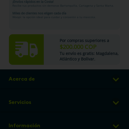
¡Envíos rápidos en la Costa!
Recibe tus productos sin demoras Barranquilla, Cartagena y Santa Marta.
Miles de clientes nos eligen cada día
Woopi: la opción ideal para cuidar y consentir a tu mascota.
Por compras superiores a
$200.000 COP
Tu
envío es gratis
: Magdalena,
Atlántico y Bolívar.
Acerca de
Club de Puntos
Servicios
Sucursales
Veterinaria
Preguntas frecuentes
Información