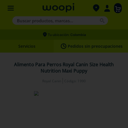
Buscar productos, marcas...
Términos más buscados
Tu ubicación:
Colombia
1
.
agility gold
Servicios
Pedidos sin preocupaciones
2
.
hills
3
.
nexgard
Alimento Para Perros Royal Canin Size Health
Nutrition Maxi Puppy
4
.
royal canin
Royal Canin
Código
:
1990