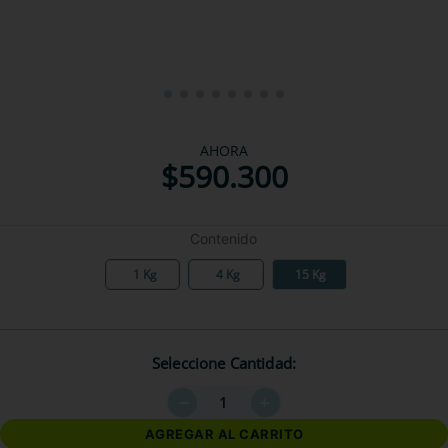
AHORA
$
590
.
300
Contenido
1 Kg
4 Kg
15 Kg
Seleccione Cantidad
－
＋
AGREGAR AL CARRITO